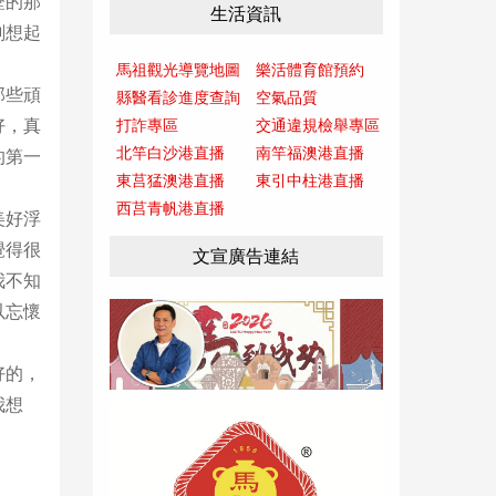
歷的那
生活資訊
刻想起
馬祖觀光導覽地圖
樂活體育館預約
那些頑
縣醫看診進度查詢
空氣品質
好，真
打詐專區
交通違規檢舉專區
北竿白沙港直播
南竿福澳港直播
的第一
東莒猛澳港直播
東引中柱港直播
西莒青帆港直播
美好浮
覺得很
文宣廣告連結
我不知
以忘懷
好的，
我想