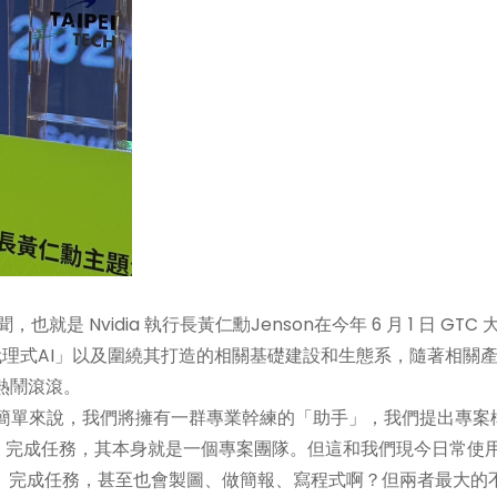
是 Nvidia 執行長黃仁勳Jenson在今年 6 月 1 日 GTC 
「代理式AI」以及圍繞其打造的相關基礎建設和生態系，隨著相關
熱鬧滾滾。
I )呢？簡單來說，我們將擁有一群專業幹練的「助手」，我們提出專案
、完成任務，其本身就是一個專案團隊。但這和我們現今日常使
訊、完成任務，甚至也會製圖、做簡報、寫程式啊？但兩者最大的