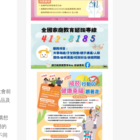
大會前
產品及
構想
用的
不同