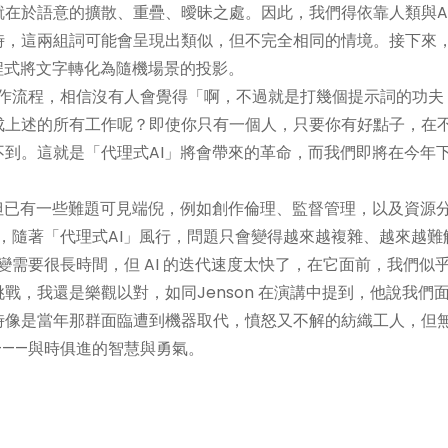
在於語意的擴散、重疊、曖昧之處。因此，我們得依靠人類與A
時，這兩組詞可能會呈現出類似，但不完全相同的情境。接下來
程式將文字轉化為隨機場景的投影。
工作流程，相信沒有人會覺得「啊，不過就是打幾個提示詞的功夫
成上述的所有工作呢？即使你只有一個人，只要你有好點子，在
到。這就是「代理式AI」將會帶來的革命，而我們即將在今年
但已有一些難題可見端倪，例如創作倫理、監督管理，以及資源
著，隨著「代理式AI」風行，問題只會變得越來越複雜、越來越難
改變需要很長時間，但 AI 的迭代速度太快了，在它面前，我們似
，我還是樂觀以對，如同Jenson 在演講中提到，他說我們
時像是當年那群面臨遭到機器取代，憤怒又不解的紡織工人，但
——與時俱進的智慧與勇氣。