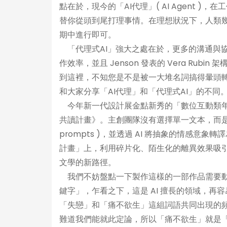
點在於，現今的「AI代理」( AI Agent 
替你從頭到尾打理事情。在理想狀況下，人類幾
期中進行即可。
「代理式AI」強大之處在於，更多的溝通與協作
作效率，並且 Jenson 發表的 Vera R
到這裡，不知您是不是被一大堆名詞搞得暈頭轉
和大家分享「AI代理」和「代理式AI」的不同
今年新一代設計展金點新秀的「數位互動類年度
共讀計畫》。主創團隊沒有選擇單一文本，而是
prompts )，並透過 AI 將抽象的情感意
計畫」上，利用碎片化、陌生化的離異效果吸
文學的新路徑。
我們不妨盤點一下製作這樣的一部作品需要動
鍵字」，乍看之下，這是 AI 擅長的領域，再
「失戀」和「痛不欲生」這組詞語共同出現的
難道我們能就此定論，所以「痛不欲生」就是