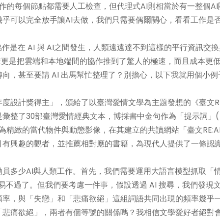
)，在工作的每個節點都需要人工檢查，但代理式AI則相當於有一整個A
乎可以完全放手讓AI去做，我們只需要偶爾關心，看看工作是
是在 AI 與 AI之間發生，人類遠遠達不到這樣的平行資訊交
ubin 架構更是把雲端和本地端間的協作推到了驚人的極速，而且成本更
向，甚至要請 AI 出馬幫忙整理了？別擔心，以下我就用個小例
。
設計獎得主」，頒給了以臺灣愛情文學為主題發想的《臺文RE:
彙整了30部臺灣愛情經典文本，博採書中金句作為「提示詞」(
象轉譯為精緻的當代物件與動態影像，在其建立的共讀網站「臺文RE:A
引有興趣的觀者，並推薦相對應的書籍，為現代人提供了一條認
員多少AI與人類工作。首先，我們需要運用大語言模型抓取「
容易不過了。但我們要考慮一件事，假設透過 AI 搜尋，我們發現
頻率，與「失戀」和「悲痛欲絕」這組詞語共同出現的頻率幾乎
「悲痛欲絕」，兩者有個等號的關係嗎？我相信文學愛好者絕對