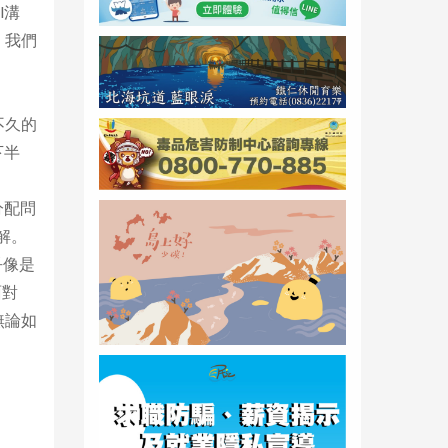
I溝
，我們
不久的
下半
分配問
解。
乎像是
面對
無論如