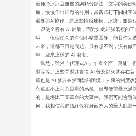
這種冷冰冰且無機的詞頻分類法，文字的美妙就
通，慢慢作出細緻的分別，當觀眾打下關鍵字
還要與AI協作，將這些情感建模、渲染，並寫
即使全程有 AI 輔助，面對如此細膩繁複的
嘛。」但假使真的有個小精靈團隊，能替你完
未來，這都不再是問題。只有想不到，沒有做不
年，迎來這樣的 AI 浪潮。
當然，雖然「代理式AI」乍看全面、萬能，
題等等。這些問題其實從 AI 普及以來就存在
這也是 AI 發展並然面臨的困境：人類的制度
永遠追不上阿基里斯的烏龜。但即便前景充滿挑戰
的，是堪比工業革命的大事件。我們可能會暫
何，我相信我們始終保有身而為人的最大餽贈—