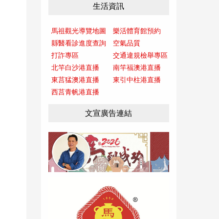
生活資訊
馬祖觀光導覽地圖
樂活體育館預約
縣醫看診進度查詢
空氣品質
打詐專區
交通違規檢舉專區
北竿白沙港直播
南竿福澳港直播
東莒猛澳港直播
東引中柱港直播
西莒青帆港直播
文宣廣告連結