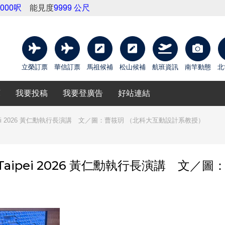
9000呎
能見度
9999 公尺
立榮訂票
華信訂票
馬祖候補
松山候補
航班資訊
南竿動態
北
庫
我要投稿
我要登廣告
好站連結
Taipei 2026 黃仁勳執行長演講 文／圖：曹筱玥 （北科大互動設計系教授）
 Taipei 2026 黃仁勳執行長演講 文／圖
）