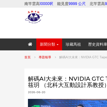
南竿雲高
10000呎
能見度
9999 公尺
北竿雲高
新聞分類
珍藏馬祖
歷史資料
首頁
專題報導
解碼AI大未來：NVIDIA GTC 
解碼AI大未來：NVIDIA GTC
筱玥 （北科大互動設計系教授
2026-06-20