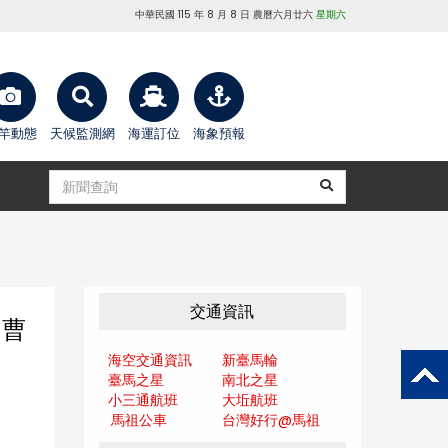
中華民國 115 年 8 月 8 日 農曆六月廿六
星期六
竿動態
天候監測網
海運訂位
海象預報
交通資訊
：曹
海空交通資訊
新臺馬輪
臺馬之星
南北之星
小三通航班
大坵航班
馬祖公車
台灣好行@馬
祖