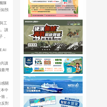
I團隊
否如預
換與工
低。讀
子，
AI
I共讀
識臺灣
情感關
文本中
一致，
會反對