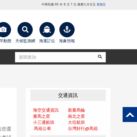
中華民國 115 年 8 月 7 日 農曆六月廿五
星期五
竿動態
天候監測網
海運訂位
海象預報
交通資訊
海空交通資訊
新臺馬輪
臺馬之星
南北之星
小三通航班
大坵航班
馬祖公車
台灣好行@馬
祖
這些選