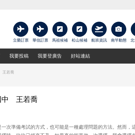
立榮訂票
華信訂票
馬祖候補
松山候補
航班資訊
南竿動態
北
庫
我要投稿
我要登廣告
好站連結
 王若喬
國中 王若喬
一次準備考試的方式，也可能是一種處理問題的方法。然而，