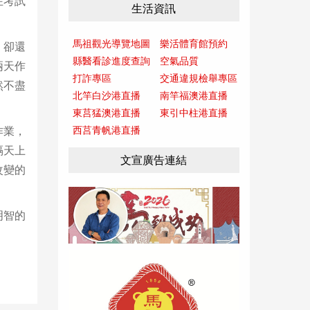
在考試
生活資訊
馬祖觀光導覽地圖
樂活體育館預約
，卻還
縣醫看診進度查詢
空氣品質
兩天作
打詐專區
交通違規檢舉專區
然不盡
北竿白沙港直播
南竿福澳港直播
東莒猛澳港直播
東引中柱港直播
西莒青帆港直播
作業，
隔天上
文宣廣告連結
改變的
明智的