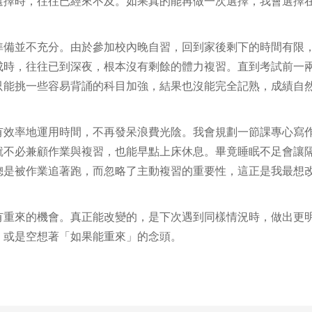
選擇時，往往已經來不及。如果真的能再做一次選擇，我會選擇
備並不充分。由於參加校內晚自習，回到家後剩下的時間有限
成時，往往已到深夜，根本沒有剩餘的體力複習。直到考試前一
只能挑一些容易背誦的科目加強，結果也沒能完全記熟，成績自
效率地運用時間，不再發呆浪費光陰。我會規劃一節課專心寫
就不必兼顧作業與複習，也能早點上床休息。畢竟睡眠不足會讓
總是被作業追著跑，而忽略了主動複習的重要性，這正是我最想
重來的機會。真正能改變的，是下次遇到同樣情況時，做出更
，或是空想著「如果能重來」的念頭。