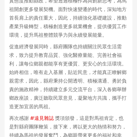
實態度推動縣政，希望透過積極作為與創新思考，為馬
祖開創更多發展契機。面對快速變遷的時代，深知地方
首長肩上的責任重大，因此，持續強化基礎建設，推動
產業升級轉型，積極創造更多就業機會，提供優質工作
環境，提升馬祖整體競爭力與永續發展能量。
促進經濟發展同時，縣府團隊也持續關注民眾生活需
求，致力提升教育品質、強化醫療量能、完善社會福
利，讓每位鄉親都能享有更優質、更安心的生活環境。
始終相信，唯有走入基層，貼近民意，才能真正瞭解鄉
親需求，因此，縣府秉持公開透明、積極溝通、勇於負
責的施政精神，持續建立多元交流平台，深入各鄉舉辦
鄉政座談，廣泛聽取民眾意見，凝聚地方共識，攜手打
造更加宜居的馬祖。
再次感謝
#遠見雜誌
獎項頒發，這是對馬祖肯定，也
是對縣府團隊鞭策，接下來，將以更大的熱情和努力，
持續為馬祖的發展奮鬥，為鄉親帶來更多的福祉和幸