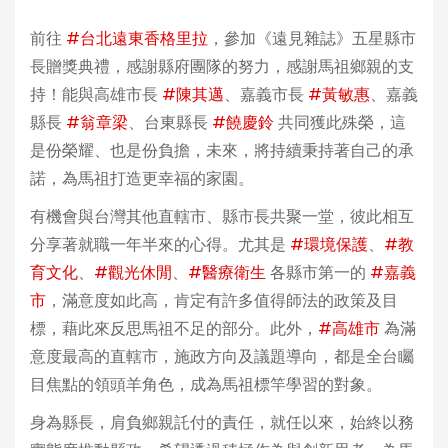
前往
#台北遠東香格里拉
，參加《遠見雜誌》五星縣市
長贈獎典禮，感謝縣府團隊的努力，感謝馬祖鄉親的支
持！能與高雄市長
#陳其邁
、嘉義市長
#黃敏惠
、嘉義
縣長
#翁章梁
、台東縣長
#饒慶鈴
共同獲此殊榮，這
是份榮耀、也是份負擔，未來，將持續秉持著自己的承
諾，為馬祖打造更幸福的家園。
有機會與台灣其他直轄市、縣市長共聚一堂，彼此相互
分享著就職一年半來的心得。尤其是
#環境保護
、
#教
育文化
、
#觀光休閒
、
#醫療衛生
各縣市第一的
#嘉義
市
，滿意度如此高，肯定有許多值得師法的政策及目
標，藉此來反思馬祖不足的部分。此外，
#高雄市
為滿
意度最高的直轄市，施政方向及議題導向，都是全台矚
目焦點的領頭羊角色，成為馬祖標竿學習的對象。
身為縣長，肩負鄉親託付的責任，就任以來，始終以務