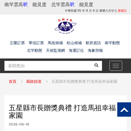
南竿雲高
呎
能見度
北竿雲高
呎
能見度
中華民國 115 年 8 月 9 日 農曆六月廿七
星期日
立榮訂票
華信訂票
馬祖候補
松山候補
航班資訊
南竿動態
北竿動態
天候監測網
海運訂位
海象預報
Toggle
navigat
首頁
縣政頻道
五星縣市長贈獎典禮 打造馬祖幸福家園
五星縣市長贈獎典禮 打造馬祖幸福
家園
2026-06-16