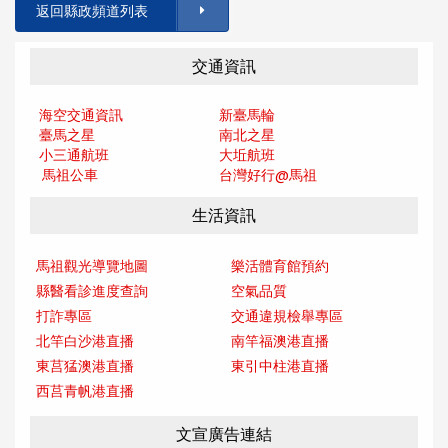
返回縣政頻道列表
交通資訊
海空交通資訊
新臺馬輪
臺馬之星
南北之星
小三通航班
大坵航班
馬祖公車
台灣好行@馬
祖
生活資訊
馬祖觀光導覽地圖
樂活體育館預約
縣醫看診進度查詢
空氣品質
打詐專區
交通違規檢舉專區
北竿白沙港直播
南竿福澳港直播
東莒猛澳港直播
東引中柱港直播
西莒青帆港直播
文宣廣告連結