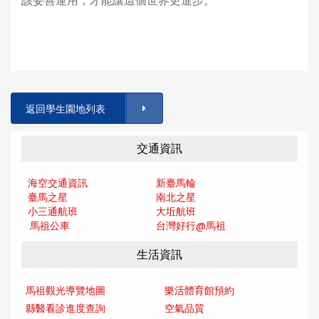
該妥善運用，才能讓這個世界更進步。
返回學生園地列表
交通資訊
海空交通資訊
新臺馬輪
臺馬之星
南北之星
小三通航班
大坵航班
馬祖公車
台灣好行@馬
祖
生活資訊
馬祖觀光導覽地圖
樂活體育館預約
縣醫看診進度查詢
空氣品質