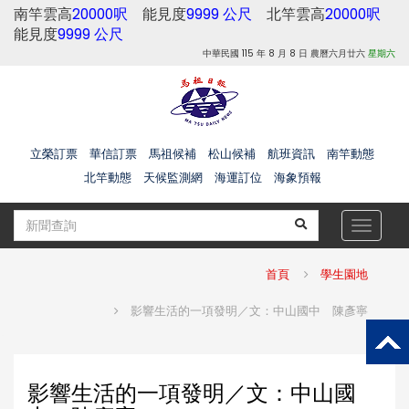
南竿雲高
20000呎
能見度
9999 公尺
北竿雲高
20000呎
能見度
9999 公尺
中華民國 115 年 8 月 8 日 農曆六月廿六
星期六
立榮訂票
華信訂票
馬祖候補
松山候補
航班資訊
南竿動態
北竿動態
天候監測網
海運訂位
海象預報
Toggle
navigat
首頁
學生園地
影響生活的一項發明／文：中山國中 陳彥寧
影響生活的一項發明／文：中山國