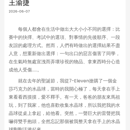
王渝捷
2026-06-07
每個人都會在生活中做出大大小小不同的選擇：比
賽中的抉擇、考試中的選項、對事情的先後順序、一段
友誼的處理方式。然而，人們有時做出的選擇結果不盡
人意，想重新做出選擇：一句出口的惡言傷害了同學，
在生氣時無處宣洩而弄壞珍視的物品、拿東西時分心造
成他人受傷……。
就在去年的聖誕節，我從7-Eleven搶購了一個金
莎巧克力的水晶球，當時的我開心極了，每天拿在手上
東看看西摸摸，愛不釋手。有一天，爸爸的朋友來馬祖
玩，到了我家，他也喜歡收集水晶球，所以我把我的水
晶球從桌上拿起，給他看。突然，一聲巨大的雷聲把我
嚇得雙手抱頭，全然忘記那個被我整天拿在手上的水晶
球剛剛活潑起來。