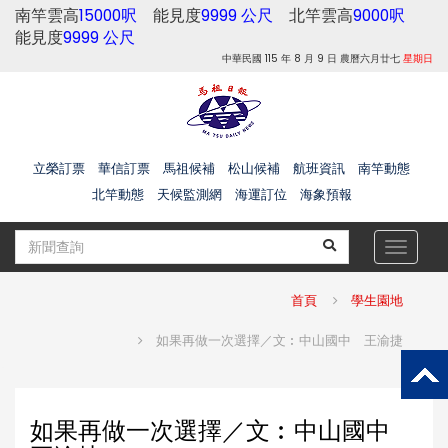
南竿雲高
15000呎
能見度
9999 公尺
北竿雲高
9000呎
能見度
9999 公尺
中華民國 115 年 8 月 9 日 農曆六月廿七
星期日
立榮訂票
華信訂票
馬祖候補
松山候補
航班資訊
南竿動態
北竿動態
天候監測網
海運訂位
海象預報
Toggle
navigat
首頁
學生園地
如果再做一次選擇／文︰中山國中 王渝捷
如果再做一次選擇／文︰中山國中