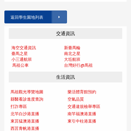
返回學生園地列表
交通資訊
海空交通資訊
新臺馬輪
臺馬之星
南北之星
小三通航班
大坵航班
馬祖公車
台灣好行@馬
祖
生活資訊
馬祖觀光導覽地圖
樂活體育館預約
縣醫看診進度查詢
空氣品質
打詐專區
交通違規檢舉專區
北竿白沙港直播
南竿福澳港直播
東莒猛澳港直播
東引中柱港直播
西莒青帆港直播