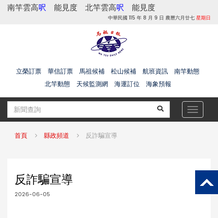
南竿雲高
呎
能見度
北竿雲高
呎
能見度
中華民國 115 年 8 月 9 日 農曆六月廿七
星期日
立榮訂票
華信訂票
馬祖候補
松山候補
航班資訊
南竿動態
北竿動態
天候監測網
海運訂位
海象預報
Toggle
navigat
首頁
縣政頻道
反詐騙宣導
反詐騙宣導
2026-06-05