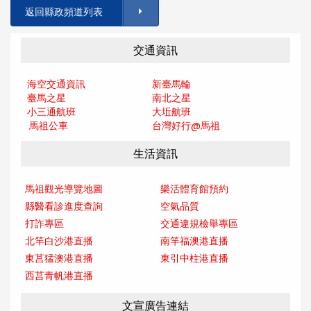
返回縣政頻道列表
交通資訊
海空交通資訊
新臺馬輪
臺馬之星
南北之星
小三通航班
大坵航班
馬祖公車
台灣好行@馬
祖
生活資訊
馬祖觀光導覽地圖
樂活體育館預約
縣醫看診進度查詢
空氣品質
打詐專區
交通違規檢舉專區
北竿白沙港直播
南竿福澳港直播
東莒猛澳港直播
東引中柱港直播
西莒青帆港直播
文宣廣告連結