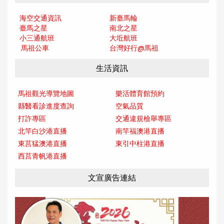
海空交通資訊
新臺馬輪
臺馬之星
南北之星
小三通航班
大坵航班
馬祖公車
台灣好行@馬
祖
生活資訊
馬祖觀光導覽地圖
樂活體育館預約
縣醫看診進度查詢
空氣品質
打詐專區
交通違規檢舉專區
北竿白沙港直播
南竿福澳港直播
東莒猛澳港直播
東引中柱港直播
西莒青帆港直播
文宣廣告連結