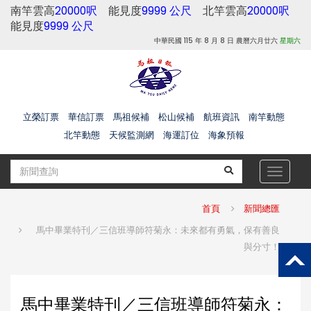
南竿雲高
20000呎
能見度
9999 公尺
北竿雲高
20000呎
能見度
9999 公尺
中華民國 115 年 8 月 8 日 農曆六月廿六
星期六
立榮訂票
華信訂票
馬祖候補
松山候補
航班資訊
南竿動態
北竿動態
天候監測網
海運訂位
海象預報
Toggle
navigat
首頁
新聞總匯
馬中畢業特刊／三信班導師符菊永：未來都有勇氣，保有善良
與分寸！
馬中畢業特刊／三信班導師符菊永：