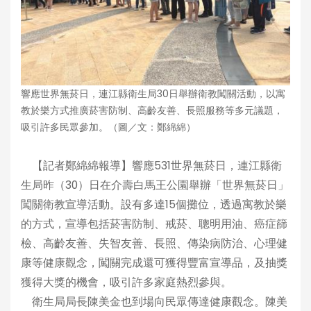
響應世界無菸日，連江縣衛生局30日舉辦衛教闖關活動，以寓
教於樂方式推廣菸害防制、高齡友善、長照服務等多元議題，
吸引許多民眾參加。（圖／文：鄭綿綿）
【記者鄭綿綿報導】響應531世界無菸日，連江縣衛
生局昨（30）日在介壽白馬王公園舉辦「世界無菸日」
闖關衛教宣導活動。設有多達15個攤位，透過寓教於樂
的方式，宣導包括菸害防制、戒菸、聰明用油、癌症篩
檢、高齡友善、失智友善、長照、傳染病防治、心理健
康等健康觀念，闖關完成還可獲得豐富宣導品，及抽獎
獲得大獎的機會，吸引許多家庭熱烈參與。
衛生局局長陳美金也到場向民眾傳達健康觀念。陳美