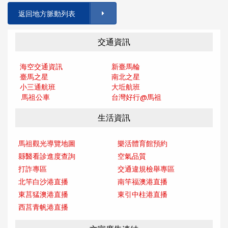
返回地方脈動列表
交通資訊
海空交通資訊
新臺馬輪
臺馬之星
南北之星
小三通航班
大坵航班
馬祖公車
台灣好行@馬
祖
生活資訊
馬祖觀光導覽地圖
樂活體育館預約
縣醫看診進度查詢
空氣品質
打詐專區
交通違規檢舉專區
北竿白沙港直播
南竿福澳港直播
東莒猛澳港直播
東引中柱港直播
西莒青帆港直播