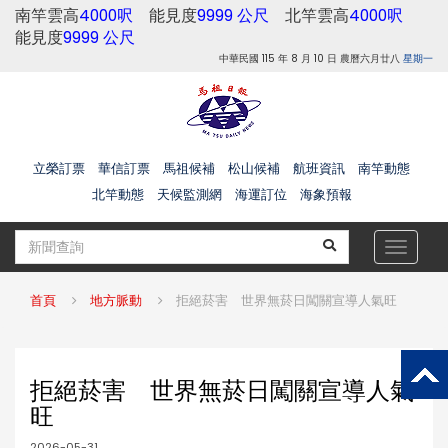
南竿雲高
4000呎
能見度
9999 公尺
北竿雲高
4000呎
能見度
9999 公尺
中華民國 115 年 8 月 10 日 農曆六月廿八
星期一
立榮訂票
華信訂票
馬祖候補
松山候補
航班資訊
南竿動態
北竿動態
天候監測網
海運訂位
海象預報
Toggle
navigat
首頁
地方脈動
拒絕菸害 世界無菸日闖關宣導人氣旺
拒絕菸害 世界無菸日闖關宣導人氣
旺
2026-05-31