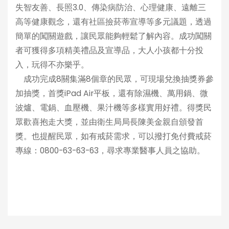
失智友善、長照3.0、傳染病防治、心理健康、遠離三
高等健康觀念，還有社區撿菸蒂宣導等多元議題，透過
簡單的闖關遊戲，讓民眾能夠輕鬆了解內容。成功闖關
者可獲得多項精美禮品及宣導品，大人小孩都十分投
入，玩得不亦樂乎。
成功完成8關集滿8個章的民眾，可現場兌換抽獎券參
加抽獎，首獎iPad Air平板，還有除濕機、萬用鍋、微
波爐、電鍋、血壓機、果汁機等多樣實用好禮。得獎民
眾歡喜抱走大獎，並由衛生局局長陳美金親自頒發首
獎。也提醒民眾，如有戒菸需求，可以撥打免付費戒菸
專線：0800-63-63-63，尋求專業醫事人員之協助。