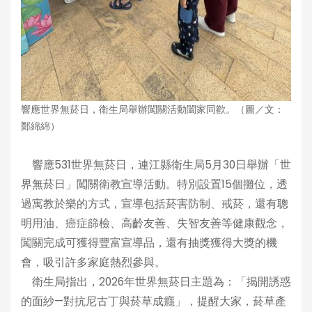
響應世界無菸日，衛生局舉辦闖關活動闔家同歡。（圖／文：
鄭綿綿）
響應531世界無菸日，連江縣衛生局5月30日舉辦「世
界無菸日」闖關衛教宣導活動。特別設置15個攤位，透
過寓教於樂的方式，宣導包括菸害防制、戒菸，還有聰
明用油、癌症篩檢、高齡友善、失智友善等健康觀念，
闖關完成可獲得豐富宣導品，還有抽獎獲得大獎的機
會，吸引許多家庭熱烈參與。
衛生局指出，2026年世界無菸日主題為：「揭開誘惑
的面紗—對抗尼古丁與菸草成癮」，提醒大家，菸草產