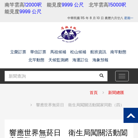
南竿雲高
12000呎
能見度
9999 公尺
北竿雲高
15000呎
能見度
9999 公尺
中華民國 115 年 8 月 10 日 農曆六月廿八
星期一
立榮訂票
華信訂票
馬祖候補
松山候補
航班資訊
南竿動態
北竿動態
天候監測網
海運訂位
海象預報
Toggle
navigat
首頁
新聞總匯
響應世界無菸日 衛生局闖關活動闔家同歡（四）
響應世界無菸日 衛生局闖關活動闔