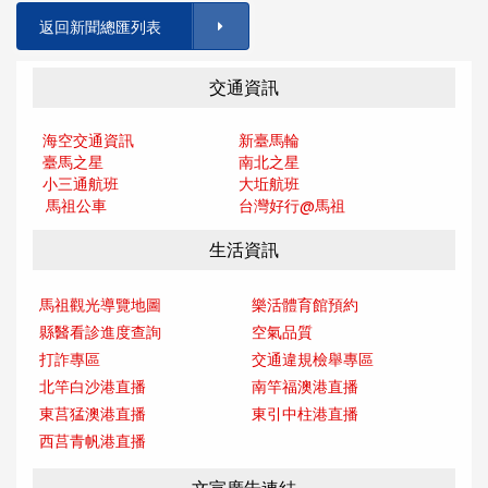
返回新聞總匯列表
交通資訊
海空交通資訊
新臺馬輪
臺馬之星
南北之星
小三通航班
大坵航班
馬祖公車
台灣好行@馬
祖
生活資訊
馬祖觀光導覽地圖
樂活體育館預約
縣醫看診進度查詢
空氣品質
打詐專區
交通違規檢舉專區
北竿白沙港直播
南竿福澳港直播
東莒猛澳港直播
東引中柱港直播
西莒青帆港直播