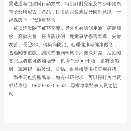
業透過新包裝與行銷方式，特別針對兒童及青少年推廣
電子菸與尼古丁產品，也提醒家長應提升防制意識，一
起保護下一代遠離菸害。
這次活動除了戒菸宣導，另外也有聰明用油、癌症篩
檢、高齡友善、長者防跌倒、兒童事故傷害宣導、失智
友善、長照3.0、傳染病防治、心理健康等健康觀念，
透過闖關遊戲，讓民眾能夠輕鬆學到健康知識。活動闖
關完成者還可參加抽獎，包括iPad Air平板，還有除濕
機、萬用鍋、微波爐、電鍋、血壓機等多樣實用好禮。
衛生局也提醒民眾，如有戒菸需求，可以撥打免付費
戒菸專線：0800-63-63-63，尋求專業醫事人員之協
助。