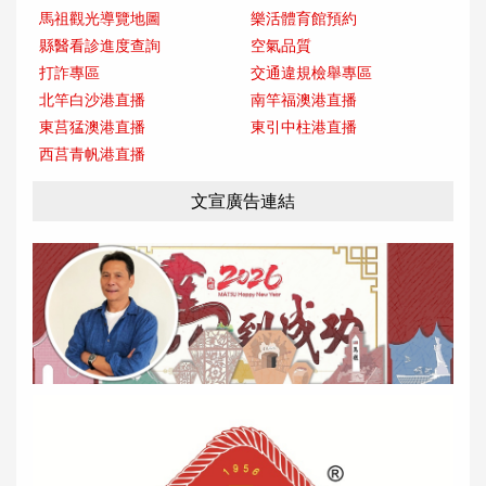
馬祖觀光導覽地圖
樂活體育館預約
縣醫看診進度查詢
空氣品質
打詐專區
交通違規檢舉專區
北竿白沙港直播
南竿福澳港直播
東莒猛澳港直播
東引中柱港直播
西莒青帆港直播
文宣廣告連結