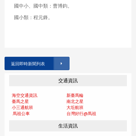
國中小、國中類：曹博鈞。
國小類：程元鋒。
返回即時新聞列表
交通資訊
海空交通資訊
新臺馬輪
臺馬之星
南北之星
小三通航班
大坵航班
馬祖公車
台灣好行@馬
祖
生活資訊