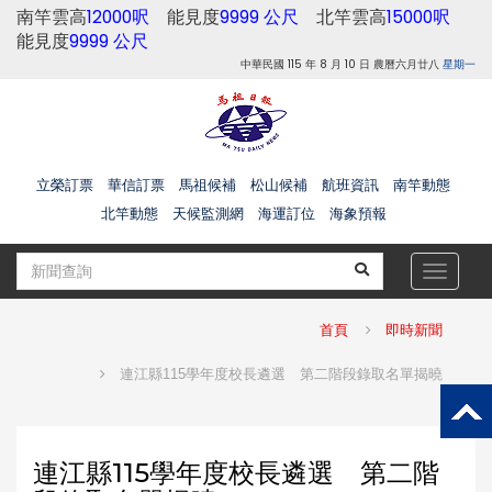
南竿雲高
12000呎
能見度
9999 公尺
北竿雲高
15000呎
能見度
9999 公尺
中華民國 115 年 8 月 10 日 農曆六月廿八
星期一
立榮訂票
華信訂票
馬祖候補
松山候補
航班資訊
南竿動態
北竿動態
天候監測網
海運訂位
海象預報
Toggle
navigat
首頁
即時新聞
連江縣115學年度校長遴選 第二階段錄取名單揭曉
連江縣115學年度校長遴選 第二階