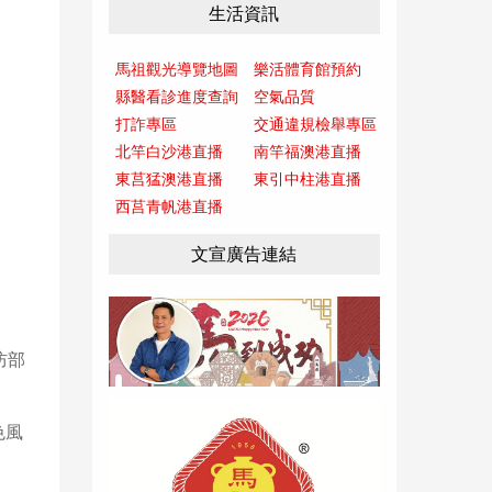
生活資訊
馬祖觀光導覽地圖
樂活體育館預約
縣醫看診進度查詢
空氣品質
打詐專區
交通違規檢舉專區
北竿白沙港直播
南竿福澳港直播
東莒猛澳港直播
東引中柱港直播
西莒青帆港直播
文宣廣告連結
防部
色風