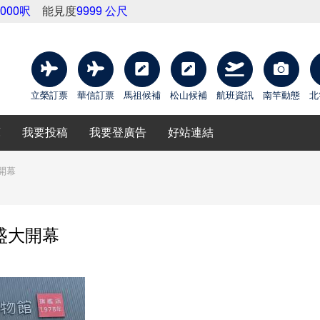
9000呎
能見度
9999 公尺
立榮訂票
華信訂票
馬祖候補
松山候補
航班資訊
南竿動態
北
庫
我要投稿
我要登廣告
好站連結
開幕
盛大開幕