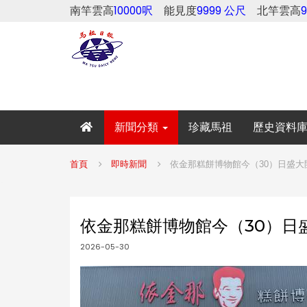
南竿雲高
10000呎
能見度
9999 公尺
北竿雲高
新聞分類
珍藏馬祖
歷史資料
首頁
即時新聞
依金那糕餅博物館今（30）日盛大
依金那糕餅博物館今（30）日
2026-05-30