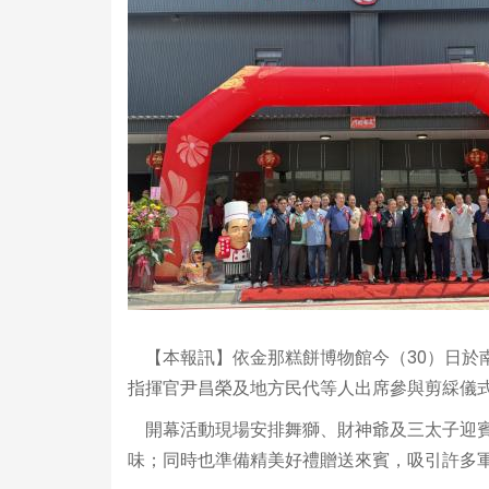
【本報訊】依金那糕餅博物館今（30）日於
指揮官尹昌榮及地方民代等人出席參與剪綵儀
開幕活動現場安排舞獅、財神爺及三太子迎賓
味；同時也準備精美好禮贈送來賓，吸引許多