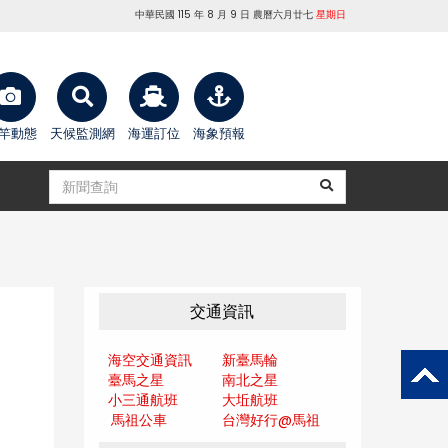
中華民國 115 年 8 月 9 日 農曆六月廿七
星期日
竿動態
天候監測網
海運訂位
海象預報
交通資訊
海空交通資訊
新臺馬輪
臺馬之星
南北之星
小三通航班
大坵航班
馬祖公車
台灣好行@馬
祖