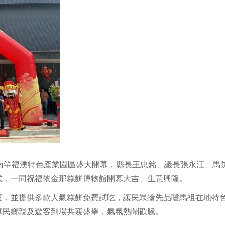
南竿福澳特色產業園區盛大開幕，縣長王忠銘、議長張永江、馬
式，一同祝福依金那糕餅博物館開幕大吉、生意興隆。
，並提供多款人氣糕餅免費試吃，讓民眾搶先品嚐馬祖在地特
軍民鄉親及遊客到場共襄盛舉，氣氛熱鬧歡騰。