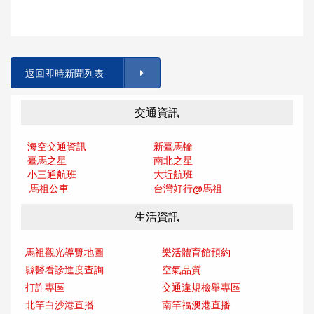
返回即時新聞列表
交通資訊
海空交通資訊
新臺馬輪
臺馬之星
南北之星
小三通航班
大坵航班
馬祖公車
台灣好行@馬
祖
生活資訊
馬祖觀光導覽地圖
樂活體育館預約
縣醫看診進度查詢
空氣品質
打詐專區
交通違規檢舉專區
北竿白沙港直播
南竿福澳港直播