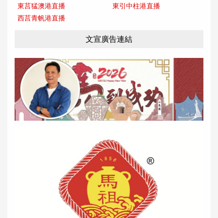
東莒猛澳港直播
東引中柱港直播
西莒青帆港直播
文宣廣告連結