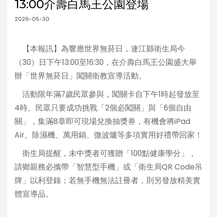
13:00介壽白馬王公園登場
2026-05-30
【本報訊】為響應世界無菸日，連江縣衛生局今
（30）日下午13:00至16:30，在介壽白馬王公園盛大舉
辦「世界無菸日」闖關衛教宣導活動。
活動限年滿7歲民眾參與，闖關卡自下午1時起發放至
4時。民眾只要成功挑戰「2個必闖關」與「6個自由
關」，集滿8章即可現場兌換抽獎券，有機會將iPad
Air、除濕機、萬用鍋、微波爐等多項實用好禮帶回家！
衛生局提醒，未中獎者可獲贈「100點健康學分」，
請鄉親務必攜帶「智慧型手機」或「衛生局QR Code吊
牌」以利登錄；若無手機無法註冊者，則另發放精美實
體宣導品。