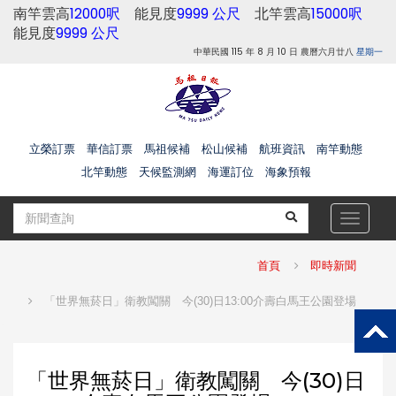
南竿雲高
12000呎
能見度
9999 公尺
北竿雲高
15000呎
能見度
9999 公尺
中華民國 115 年 8 月 10 日 農曆六月廿八
星期一
立榮訂票
華信訂票
馬祖候補
松山候補
航班資訊
南竿動態
北竿動態
天候監測網
海運訂位
海象預報
Toggle
navigat
首頁
即時新聞
「世界無菸日」衛教闖關 今(30)日13:00介壽白馬王公園登場
「世界無菸日」衛教闖關 今(30)日