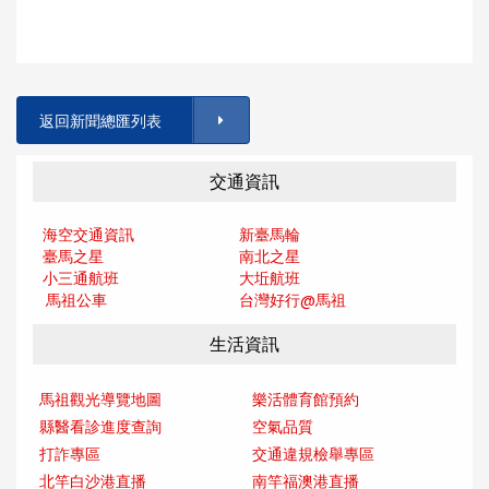
返回新聞總匯列表
交通資訊
海空交通資訊
新臺馬輪
臺馬之星
南北之星
小三通航班
大坵航班
馬祖公車
台灣好行@馬
祖
生活資訊
馬祖觀光導覽地圖
樂活體育館預約
縣醫看診進度查詢
空氣品質
打詐專區
交通違規檢舉專區
北竿白沙港直播
南竿福澳港直播