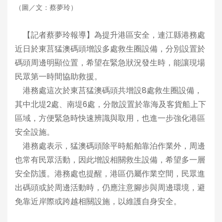
（圖／文：蔡夢玲）
【記者蔡夢玲報導】為提升港區安全，連江縣港務處
近日於東莒猛澳碼頭增設多處救生圈設備，分別設置於
碼頭周邊明顯位置，希望在緊急狀況發生時，能讓現場
民眾第一時間協助救援。
港務處這次於東莒猛澳碼頭共增設8處救生圈設備，
其中北堤2處、南堤6處，分散設置於靠海及客貨船上下
區域，方便緊急時快速辨識與取用，也進一步強化港區
安全設施。
港務處表示，猛澳碼頭除平時船舶靠泊作業外，周邊
也常有民眾活動，因此增設相關救生設備，希望多一層
安全防護。港務處也提醒，港區仍屬作業空間，民眾進
出碼頭或於周邊活動時，仍應注意腳步與周邊環境，避
免靠近岸際或跨越相關設施，以維護自身安全。