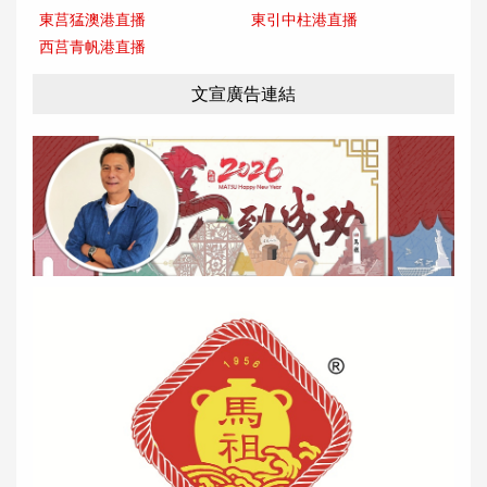
東莒猛澳港直播
東引中柱港直播
西莒青帆港直播
文宣廣告連結