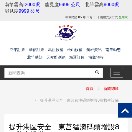
南竿雲高
12000呎
能見度
9999 公尺
北竿雲高
9000呎
能見度
9999 公尺
中華民國 115 年 8 月 8 日 農曆六月廿六
星期六
立榮訂票
華信訂票
馬祖候補
松山候補
航班資訊
南竿動態
北竿動態
天候監測網
海運訂位
海象預報
Toggle
navigat
首頁
新聞總匯
提升港區安全 東莒猛澳碼頭增設8處救生設備
提升港區安全 東莒猛澳碼頭增設8