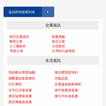
返回即時新聞列表
交通資訊
海空交通資訊
新臺馬輪
臺馬之星
南北之星
小三通航班
大坵航班
馬祖公車
台灣好行@馬
祖
生活資訊
馬祖觀光導覽地圖
樂活體育館預約
縣醫看診進度查詢
空氣品質
打詐專區
交通違規檢舉專區
北竿白沙港直播
南竿福澳港直播
東莒猛澳港直播
東引中柱港直播
西莒青帆港直播