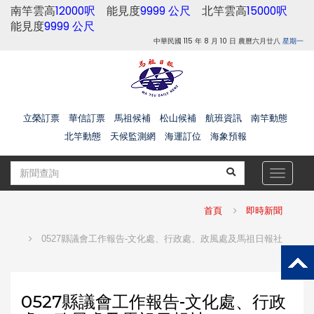
南竿雲高
12000呎
能見度
9999 公尺
北竿雲高
15000呎
能見度
9999 公尺
中華民國 115 年 8 月 10 日 農曆六月廿八
星期一
立榮訂票
華信訂票
馬祖候補
松山候補
航班資訊
南竿動態
北竿動態
天候監測網
海運訂位
海象預報
Toggle
navigat
首頁
即時新聞
0527縣議會工作報告-文化處、行政處、政風處及馬祖日報社
0527縣議會工作報告-文化處、行政