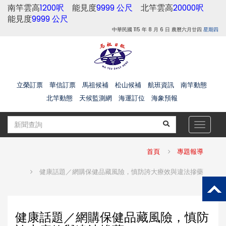
南竿雲高
1200呎
能見度
9999 公尺
北竿雲高
20000呎
能見度
9999 公尺
中華民國 115 年 8 月 6 日 農曆六月廿四
星期四
立榮訂票
華信訂票
馬祖候補
松山候補
航班資訊
南竿動態
北竿動態
天候監測網
海運訂位
海象預報
Toggle
navigat
首頁
專題報導
健康話題／網購保健品藏風險，慎防誇大療效與違法摻藥
健康話題／網購保健品藏風險，慎防