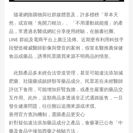
隨著網路購物與社群媒體普及，許多標榜「草本天
然」或宣稱「免開刀根治」、「不用運動就能瘦」的產
品，常透過名醫或網紅分享使用經驗，在臉書社團、
LINE 群組及電商平台上廣泛流傳。近期更有利用科技手
段變造權威醫師影像與聲音的案例，假冒名醫推薦保健
食品或藥品，誘導民眾購買來源不明商品的情形。
此類產品多未經合法管道管理，甚至可能違法添加減
肥藥、壯陽藥或鎮靜類等藥品成分。民眾若在未經醫師
評估下食用，可能增加肝腎負擔，或產生嚴重的藥品交
互作用。此外，這類商品多透過非正式通路販售，一旦
發生健康問題，往往難以追溯來源或求償。
善用官方查詢機制，選購產品更安心
針對疑似違法添加藥品成分之產品，食藥署已公布「中
藥及食品中摻加西藥之檢驗方法」