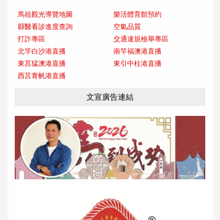
馬祖觀光導覽地圖
樂活體育館預約
縣醫看診進度查詢
空氣品質
打詐專區
交通違規檢舉專區
北竿白沙港直播
南竿福澳港直播
東莒猛澳港直播
東引中柱港直播
西莒青帆港直播
文宣廣告連結