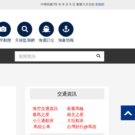
中華民國 115 年 8 月 6 日 農曆六月廿四
星期四
竿動態
天候監測網
海運訂位
海象預報
交通資訊
海空交通資訊
新臺馬輪
臺馬之星
南北之星
小三通航班
大坵航班
馬祖公車
台灣好行@馬
祖