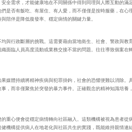
、安全需求，才能健康地在不同關係中得到同理與人際互動的滿
他們是否有飯吃、有屋住、有人愛，而不僅僅是按時服藥，在心
持與陪伴是降低復發率、穩定病情的關鍵力量。
不均與行政斷層的挑戰。這需要藉由當地衛生、社會、警政與教
組織面臨人員高度流動或業務交接不當的問題。往往導致個案在
如果媒體持續將精神疾病與犯罪掛鉤，社會的恐懼便難以消除。
故事，而非僅聚焦於突發的暴力事件。正確觀念的精神知識培養
。
健的重心便會從穩定病情轉向社區融入。這類機構被視為患者從
復健機構提供病人在地老化與社區共生的實踐，既能維持親情連