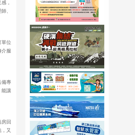
足感，
理師、
育單位
轉介服
具備專
，能讓
病房回
結，又