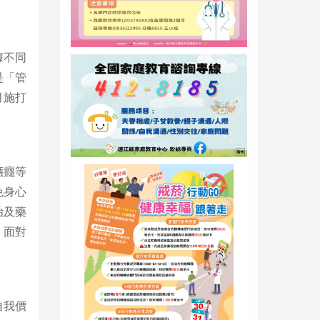
據不同
是「管
月施打
酒癮等
免身心
治及藥
。面對
自我價