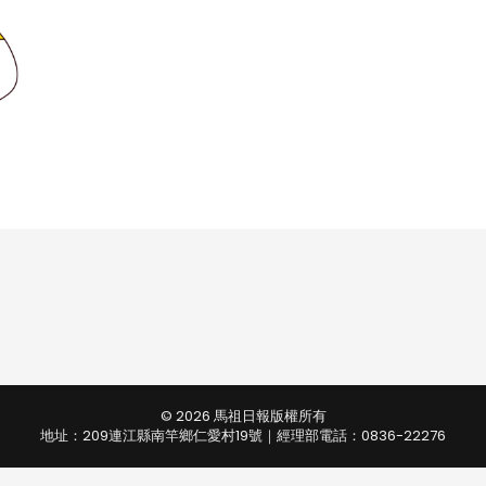
© 2026 馬祖日報版權所有
地址：209連江縣南竿鄉仁愛村19號｜經理部電話：0836-22276