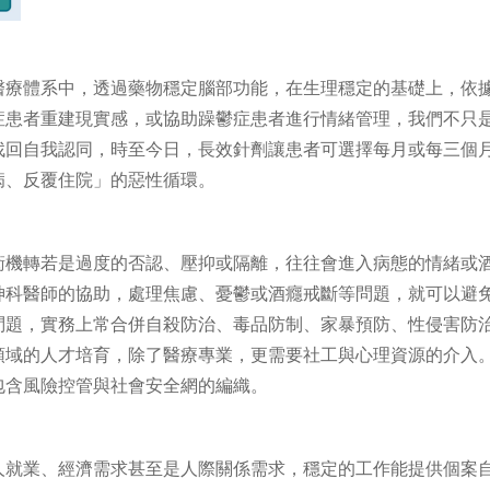
醫療體系中，透過藥物穩定腦部功能，在生理穩定的基礎上，依
症患者重建現實感，或協助躁鬱症患者進行情緒管理，我們不只
找回自我認同，時至今日，長效針劑讓患者可選擇每月或每三個
病、反覆住院」的惡性循環。
衛機轉若是過度的否認、壓抑或隔離，往往會進入病態的情緒或
神科醫師的協助，處理焦慮、憂鬱或酒癮戒斷等問題，就可以避
問題，實務上常合併自殺防治、毒品防制、家暴預防、性侵害防
領域的人才培育，除了醫療專業，更需要社工與心理資源的介入
包含風險控管與社會安全網的編織。
人就業、經濟需求甚至是人際關係需求，穩定的工作能提供個案