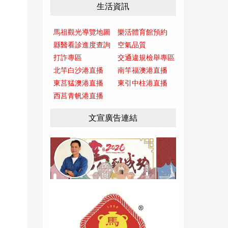
生活資訊
馬祖觀光導覽地圖
樂活體育館預約
縣醫看診進度查詢
空氣品質
打詐專區
交通違規檢舉專區
北竿白沙港直播
南竿福澳港直播
東莒猛澳港直播
東引中柱港直播
西莒青帆港直播
文宣廣告連結