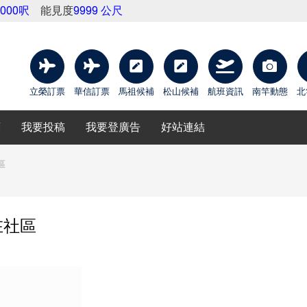
0000呎
能見度
9999 公尺
立榮訂票
華信訂票
馬祖候補
松山候補
航班資訊
南竿動態
北
庫
我要投稿
我要登廣告
好站連結
區
在社區