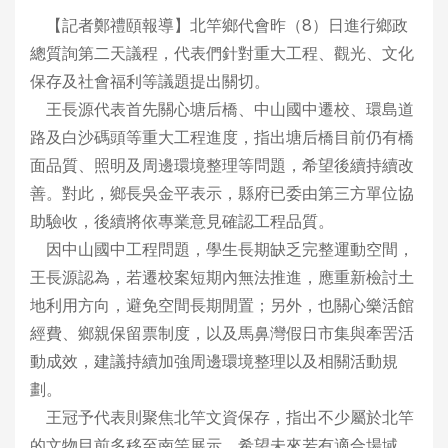
【記者鄭禮頤報導】北竿鄉代會昨（8）日進行鄉政
總質詢第二天議程，代表們針對重大工程、觀光、文化
保存及社會福利等議題提出關切。
王長源代表首先關心塘后橋、中山國中遷校、環島道
路及白沙碼頭等重大工程進度，指出塘后橋目前仍有橋
面品質、照明及周邊環境整理等問題，希望後續持續改
善。對此，鄉長吳金平表示，縣府已委由第三方單位協
助驗收，後續將依專業意見確認工程品質。
因中山國中工程問題，學生長期缺乏完整運動空間，
王長源認為，若遷校案短期內無法推進，應重新檢討土
地利用方向，避免空間長期閒置；另外，也關心樂活館
經費、鄉親保留票制度，以及馬鼻灣假日市集與牽罟活
動成效，建議持續加強周邊環境整理以及相關活動規
劃。
王冠予代表則聚焦北竿文資保存，指出不少屬於北竿
的文物目前多移至南竿展示，希望未來若有適合場域，