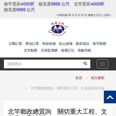
南竿雲高
4000呎
能見度
9999 公尺
北竿雲高
4000呎
能見度
9999 公尺
中華民國 115 年 8 月 10 日 農曆六月廿八
星期一
立榮訂票
華信訂票
馬祖候補
松山候補
航班資訊
南竿動態
北竿動態
天候監測網
海運訂位
海象預報
Toggle
navigat
首頁
地方脈動
北竿鄉政總質詢 關切重大工程、文資保存及社福
北竿鄉政總質詢 關切重大工程、文