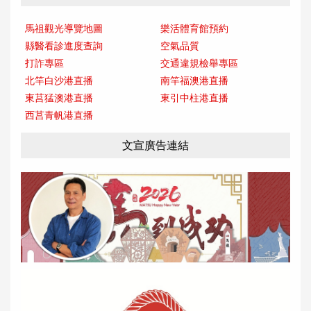
馬祖觀光導覽地圖
樂活體育館預約
縣醫看診進度查詢
空氣品質
打詐專區
交通違規檢舉專區
北竿白沙港直播
南竿福澳港直播
東莒猛澳港直播
東引中柱港直播
西莒青帆港直播
文宣廣告連結