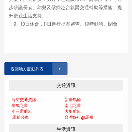
步研議長者、幼兒及孕婦赴台就醫交通補助等措施，提
升鄉親生活支持。
9、10日休會，11日進行提案審查、臨時動議、閉會
返回地方脈動列表
交通資訊
海空交通資訊
新臺馬輪
臺馬之星
南北之星
小三通航班
大坵航班
馬祖公車
台灣好行@馬
祖
生活資訊