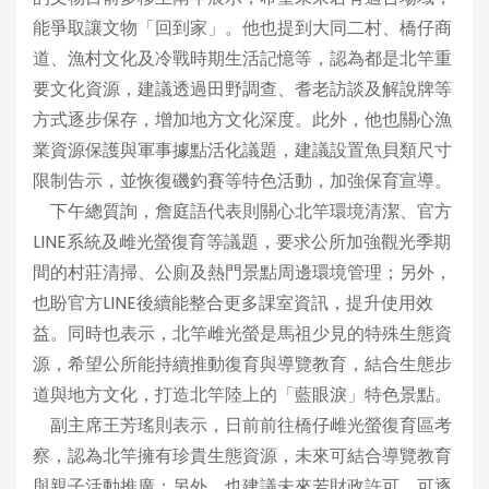
能爭取讓文物「回到家」。他也提到大同二村、橋仔商
道、漁村文化及冷戰時期生活記憶等，認為都是北竿重
要文化資源，建議透過田野調查、耆老訪談及解說牌等
方式逐步保存，增加地方文化深度。此外，他也關心漁
業資源保護與軍事據點活化議題，建議設置魚貝類尺寸
限制告示，並恢復磯釣賽等特色活動，加強保育宣導。
下午總質詢，詹庭語代表則關心北竿環境清潔、官方
LINE系統及雌光螢復育等議題，要求公所加強觀光季期
間的村莊清掃、公廁及熱門景點周邊環境管理；另外，
也盼官方LINE後續能整合更多課室資訊，提升使用效
益。同時也表示，北竿雌光螢是馬祖少見的特殊生態資
源，希望公所能持續推動復育與導覽教育，結合生態步
道與地方文化，打造北竿陸上的「藍眼淚」特色景點。
副主席王芳瑤則表示，日前前往橋仔雌光螢復育區考
察，認為北竿擁有珍貴生態資源，未來可結合導覽教育
與親子活動推廣；另外，也建議未來若財政許可，可逐