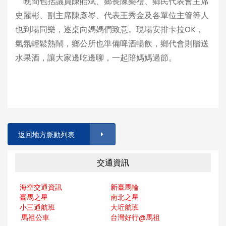
晚間包括議員陳貽斌、鄉長陳樂禮、鄉民代表會主席
史麗彬、副主席陳彥岑、代表王秀金及各單位主管等人
也到場同樂，逐桌向媽媽們致意。現場安排卡拉OK，
氣氛輕鬆熱鬧，鄉公所也準備啤酒暢飲，鄉代會則贈送
水果酒，讓大家邊吃邊聊，一起陪媽媽過節。
返回地方脈動列表
交通資訊
海空交通資訊
新臺馬輪
臺馬之星
南北之星
小三通航班
大坵航班
馬祖公車
台灣好行@馬
祖