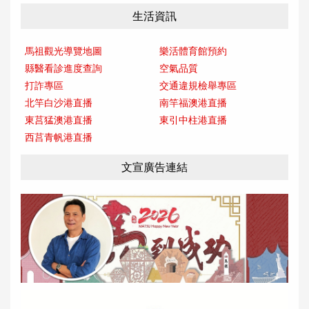
生活資訊
馬祖觀光導覽地圖
樂活體育館預約
縣醫看診進度查詢
空氣品質
打詐專區
交通違規檢舉專區
北竿白沙港直播
南竿福澳港直播
東莒猛澳港直播
東引中柱港直播
西莒青帆港直播
文宣廣告連結