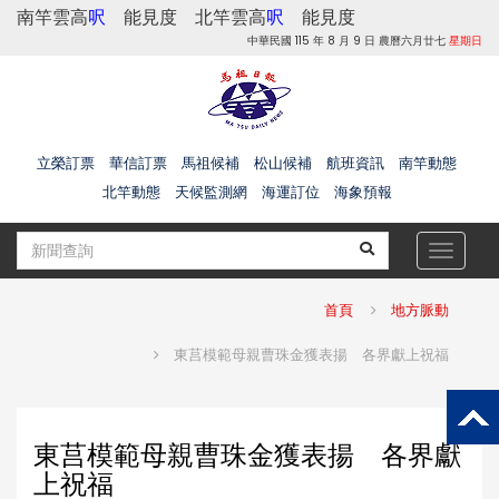
南竿雲高
呎
能見度
北竿雲高
呎
能見度
中華民國 115 年 8 月 9 日 農曆六月廿七
星期日
立榮訂票
華信訂票
馬祖候補
松山候補
航班資訊
南竿動態
北竿動態
天候監測網
海運訂位
海象預報
Toggle
navigat
首頁
地方脈動
東莒模範母親曹珠金獲表揚 各界獻上祝福
東莒模範母親曹珠金獲表揚 各界獻
上祝福