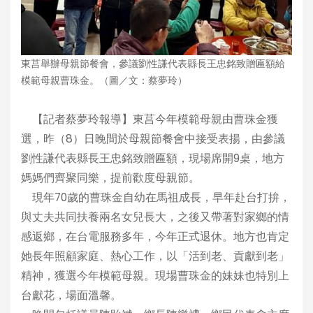
東莒舉辦母親節餐會，參議劉性謙代表縣長王忠銘致贈匾額給
模範母親曹珠金。（圖／文：蔡夢玲）
【記者蔡夢玲報導】東莒今年模範母親由曹珠金獲
選，昨（8）日晚間於母親節餐會中接受表揚，由參議
劉性謙代表縣長王忠銘致贈匾額，現場席開9桌，地方
媽媽們齊聚同樂，提前歡度母親節。
現年70歲的曹珠金自幼在馬祖成長，早年赴台打拚，
與丈夫共同扶養兩名女兒長大，之後又帶著對家鄉的情
感返鄉，在台電服務多年，今年正式退休。地方也肯定
她長年照顧家庭、熱心工作，以「活到老、貢獻到老」
精神，獲選今年模範母親。現場曹珠金的妹妹也特別上
台獻花，場面溫馨。