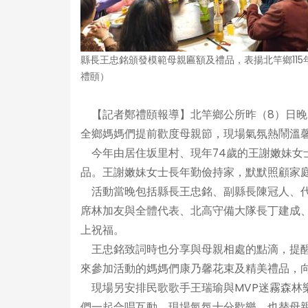
縣長王忠銘頒發模範母親匾額及禮品，表揚北竿鄉11
禮頤）
【記者鄭禮頤報導】北竿鄉公所昨（8）日晚間
全鄉媽媽們提前歡度母親節，現場氣氛熱鬧溫
今年由居住坂里村、現年74歲的王謝嫩妹女
品。王謝嫩妹女士長年勤儉持家，默默照顧家
活動當晚包括縣長王忠銘、副縣長陳冠人、代
席林加友與全體代表、北高守備大隊長丁建成
上祝福。
王忠銘致詞時也分享與母親相處的點滴，提醒
來參加活動的媽媽們康乃馨花束及精美禮品，
現場另安排民歌歌手王瑞瑜與MVP迷霧森林
們一起合唱互動，現場氣氛十分歡樂，也替母