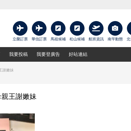
立榮訂票
華信訂票
馬祖候補
松山候補
航班資訊
南竿動態
北
庫
我要投稿
我要登廣告
好站連結
王謝嫩妹
母親王謝嫩妹