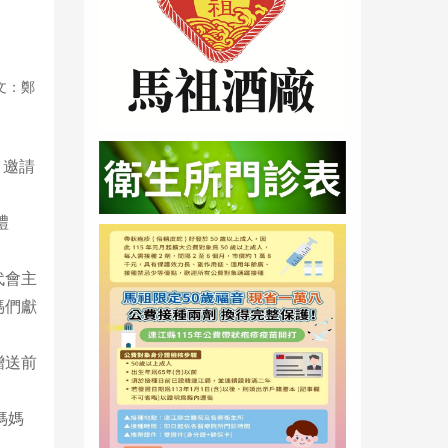
文：鄭
，邀請
禮
代會主
媽們獻
贈送前
媽媽