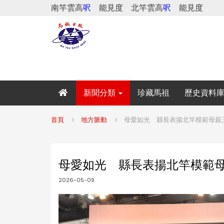
南竿雲高
呎
能見度
北竿雲高
呎
能見度
新聞分類
珍藏馬祖
歷史資料
首頁
地方脈動
母愛如光 縣長表揚北竿模範母親
母愛如光 縣長表揚北竿模範
2026-05-09