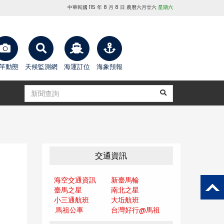
中華民國 115 年 8 月 8 日 農曆六月廿六
星期六
竿動態
天候監測網
海運訂位
海象預報
交通資訊
海空交通資訊
新臺馬輪
臺馬之星
南北之星
小三通航班
大坵航班
馬祖公車
台灣好行@馬
祖