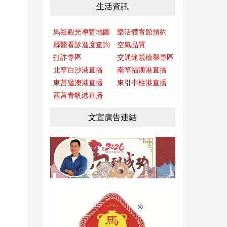
生活資訊
馬祖觀光導覽地圖
樂活體育館預約
縣醫看診進度查詢
空氣品質
打詐專區
交通違規檢舉專區
北竿白沙港直播
南竿福澳港直播
東莒猛澳港直播
東引中柱港直播
西莒青帆港直播
文宣廣告連結