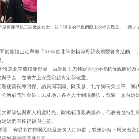
5年度模範母親王謝嫩妹女士，並向現場的母親們獻上祝福與敬意。（圖／
於龍福山莊舉辦「115年度北竿鄉模範母親表揚暨餐會活動」
馨。
士獲選北竿鄉模範母親，由縣長王忠銘親自頒發模範母親匾額及
庭與子女，在地方上深受鄉親肯定與敬重。
理秘書長陳明傑、議員周瑞國、陳玉發、北竿鄉長吳金平、鄉
、公所顧問許金泉，以及地方各界人士到場參與，齊聚一堂向媽
大家珍惜與家人相處時光。除模範母親表揚外，代表會也特別
向媽媽們表達祝福與心意。
樂團，演唱多首校園民歌及膾炙人口歌曲，並走到台下與來賓及
親節增添熱鬧溫馨氣氛。