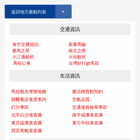
返回地方脈動列表
交通資訊
海空交通資訊
新臺馬輪
臺馬之星
南北之星
小三通航班
大坵航班
馬祖公車
台灣好行@馬
祖
生活資訊
馬祖觀光導覽地圖
樂活體育館預約
縣醫看診進度查詢
空氣品質
打詐專區
交通違規檢舉專區
北竿白沙港直播
南竿福澳港直播
東莒猛澳港直播
東引中柱港直播
西莒青帆港直播