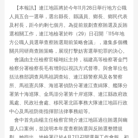
【本報訊】連江地區將於今年11月28日舉行地方公職
人員五合一選舉，選出縣長、縣議員、鄉長、鄉民代表
及村長，距今約剩七個月。為提前規劃查察賄選及反賄
選相關工作，連江地檢署於昨（29）日召開「115年地
方公職人員選舉查察賄選期前策略會議」，邀集多個機
關共同研商查賄策略，展現打擊妨害選舉犯罪的決心。
會議由主任檢察官楊翊妘主持，福建高等檢察署金門
檢察分署檢察長毛有增則以視訊方式督導。與會單位包
括法務部調查局馬祖調查站、連江縣警察局及各警察
所、馬祖憲兵隊、海巡署偵防分署連江查緝隊、艦隊分
署第十海巡隊、金馬澎分署第十岸巡隊、連江縣政府政
風處、民政社會處、移民署北區事務大隊連江地區行政
中心及馬祖防衛指揮部法律事務組等。
會中首先由楊主任檢察官簡介連江地區過往賄選與幽
靈人口案例，並說明本年度查察賄選與反賄選整體規
劃。她指出，地檢署已於4月7日召開選舉工作會報，初