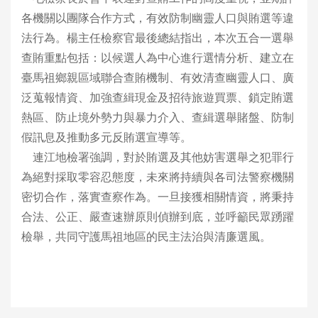
各機關以團隊合作方式，有效防制幽靈人口與賄選等違
法行為。楊主任檢察官最後總結指出，本次五合一選舉
查賄重點包括：以候選人為中心進行選情分析、建立在
臺馬祖鄉親區域聯合查賄機制、有效清查幽靈人口、廣
泛蒐報情資、加強查緝現金及招待旅遊買票、鎖定賄選
熱區、防止境外勢力與暴力介入、查緝選舉賭盤、防制
假訊息及推動多元反賄選宣導等。
連江地檢署強調，對於賄選及其他妨害選舉之犯罪行
為絕對採取零容忍態度，未來將持續與各司法警察機關
密切合作，落實查察作為。一旦接獲相關情資，將秉持
合法、公正、嚴查速辦原則偵辦到底，並呼籲民眾踴躍
檢舉，共同守護馬祖地區的民主法治與清廉選風。