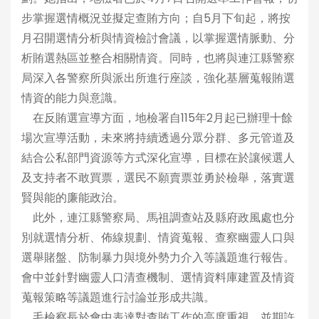
步掌握選情概況並擬定查賄方向；自5月下旬起，將按
月召開選情分析與情資檢討會議，以掌握選情脈動、分
析賄選熱區並整合相關情資。同時，也將與連江縣警察
局深入各警察所與派出所進行座談，強化基層蒐報賄選
情資的能力與意識。
在反賄選宣導方面，地檢署自115年2月起已辦理十餘
場次宣導活動，未來將持續透過分眾分群、多元管道及
結合公私部門資源等方式深化宣導，目標在於讓候選人
及支持者不敢買票，選民不願賣票並勇於檢舉，落實選
賢與能的廉能政治。
此外，連江縣警察局、馬祖調查站及縣府政風處也分
別就選情分析、佈線規劃、情資蒐報、查察幽靈人口與
選舉賭盤、防制暴力與境外勢力介入等議題進行報告。
會中並針對幽靈人口清查機制、選情資料庫建置及情資
蒐報策略等議題進行討論並形成共識。
毛檢察長於會中表達對查賄工作的高度重視，並期許