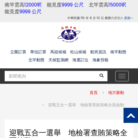
南竿雲高
12000呎
能見度
9999 公尺
北竿雲高
15000呎
能見度
9999 公尺
中華民國 115 年 8 月 10 日 農曆六月廿八
星期一
立榮訂票
華信訂票
馬祖候補
松山候補
航班資訊
南竿動態
北竿動態
天候監測網
海運訂位
海象預報
Toggle
navigat
首頁
地方脈動
迎戰五合一選舉 地檢署查賄策略全面啟動
迎戰五合一選舉 地檢署查賄策略全