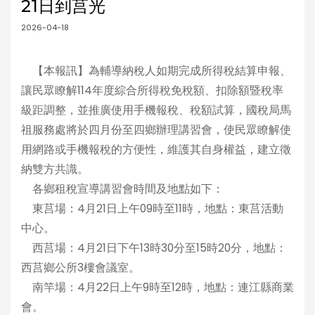
21日到莒光
2026-04-18
【本報訊】為輔導納稅人如期完成所得稅結算申報、
讓民眾瞭解114年度綜合所得稅免稅額、扣除額暨稅率
級距調整，並推廣使用手機報稅、稅額試算，國稅局馬
祖服務處將於四月份至四鄉辦理講習會，使民眾瞭解使
用網路或手機報稅的方便性，維護其自身權益，建立徵
納雙方共識。
各鄉租稅宣導講習會時間及地點如下：
東莒場：4月21日上午09時至11時，地點：東莒活動
中心。
西莒場：4月21日下午13時30分至15時20分，地點：
西莒鄉公所3樓會議室。
南竿場：4月22日上午9時至12時，地點：連江縣商業
會。