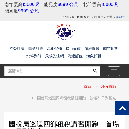
南竿雲高
12000呎
能見度
9999 公尺
北竿雲高
15000呎
能見度
9999 公尺
中華民國 115 年 8 月 10 日 農曆六月廿八
星期一
立榮訂票
華信訂票
馬祖候補
松山候補
航班資訊
南竿動態
北竿動態
天候監測網
海運訂位
海象預報
Toggle
navigat
首頁
地方脈動
國稅局巡迴四鄉租稅講習開跑 首場21日到莒光
國稅局巡迴四鄉租稅講習開跑 首場