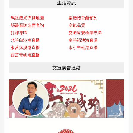
生活資訊
馬祖觀光導覽地圖
樂活體育館預約
縣醫看診進度查詢
空氣品質
打詐專區
交通違規檢舉專區
北竿白沙港直播
南竿福澳港直播
東莒猛澳港直播
東引中柱港直播
西莒青帆港直播
文宣廣告連結