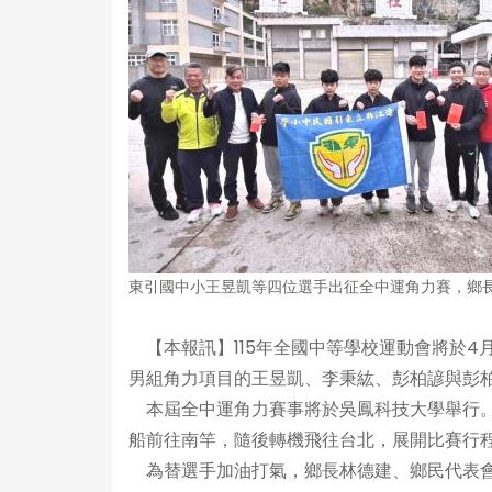
東引國中小王昱凱等四位選手出征全中運角力賽，鄉
【本報訊】115年全國中等學校運動會將於4
男組角力項目的王昱凱、李秉紘、彭柏諺與彭柏
本屆全中運角力賽事將於吳鳳科技大學舉行。
船前往南竿，隨後轉機飛往台北，展開比賽行
為替選手加油打氣，鄉長林德建、鄉民代表會