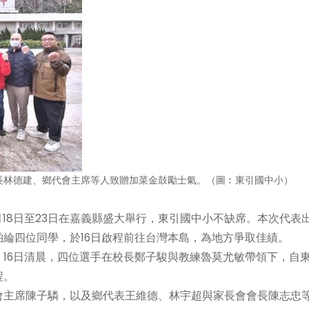
長林德建、鄉代會主席等人致贈加菜金鼓勵士氣。（圖︰東引國中小）
月18日至23日在嘉義縣盛大舉行，東引國中小不缺席。本次代表
綸四位同學，於16日啟程前往台灣本島，為地方爭取佳績。
16日清晨，四位選手在校長鄭子駿與教練魯莫尤敏帶領下，自
程。
主席陳子驎，以及鄉代表王維德、林宇超與家長會會長陳志忠