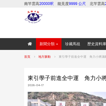
南竿雲高
20000呎
能見度
9999 公尺
北竿雲高
新聞分類
珍藏馬祖
歷史資料
首頁
地方脈動
東引學子前進全中運 角力小將滿
東引學子前進全中運 角力小
2026-04-17