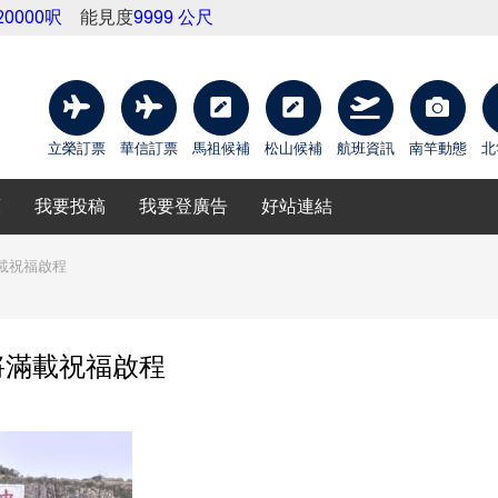
20000呎
能見度
9999 公尺
立榮訂票
華信訂票
馬祖候補
松山候補
航班資訊
南竿動態
北
庫
我要投稿
我要登廣告
好站連結
載祝福啟程
將滿載祝福啟程