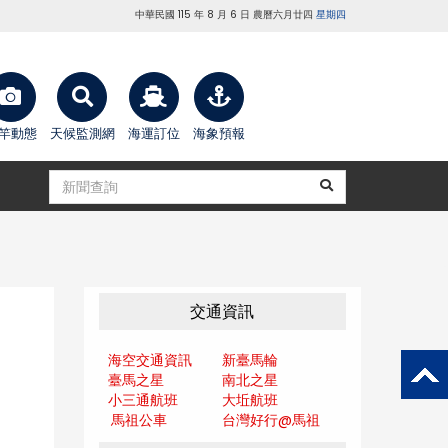
中華民國 115 年 8 月 6 日 農曆六月廿四
星期四
竿動態
天候監測網
海運訂位
海象預報
交通資訊
海空交通資訊
新臺馬輪
臺馬之星
南北之星
小三通航班
大坵航班
馬祖公車
台灣好行@馬
祖