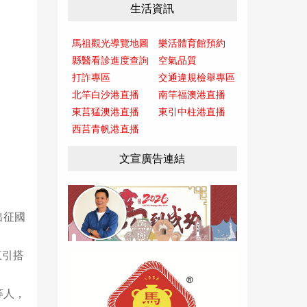
生活資訊
馬祖觀光導覽地圖
樂活體育館預約
縣醫看診進度查詢
空氣品質
打詐專區
交通違規檢舉專區
北竿白沙港直播
南竿福澳港直播
東莒猛澳港直播
東引中柱港直播
西莒青帆港直播
文宣廣告連結
出征國
東引搭
等人，