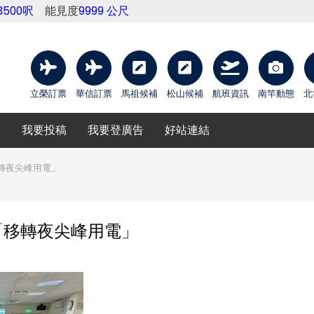
3500呎
能見度
9999 公尺
立榮訂票
華信訂票
馬祖候補
松山候補
航班資訊
南竿動態
北
庫
我要投稿
我要登廣告
好站連結
轉夜尖峰用電」
「移轉夜尖峰用電」