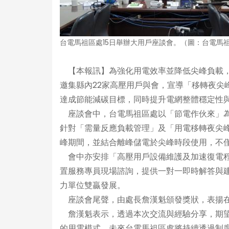
台電馬祖區處15日舉辦大用戶座談會。（圖：台電馬
【本報訊】為強化用電效率並降低尖峰負載，台
邀集縣內22家高壓用戶與會，宣導「移轉夜尖
達成節能減碳目標，同時提升電網整體穩定性
座談會中，台電馬祖區處以「節電作伙來」為
針對「需量反應負載管理」及「用電移轉夜尖
峰期間，並結合離峰儲電於尖峰時段使用，不
會中亦安排「高壓用戶設備維護及加速復電程
置服務專員現場諮詢，提供一對一即時解答與
力單位雙贏發展。
座談會尾聲，由處長詹漢魁頒發獎狀，表揚在
詹漢魁表示，透過本次交流與經驗分享，期望
的用電模式。未來台電馬祖區處將持續透過制