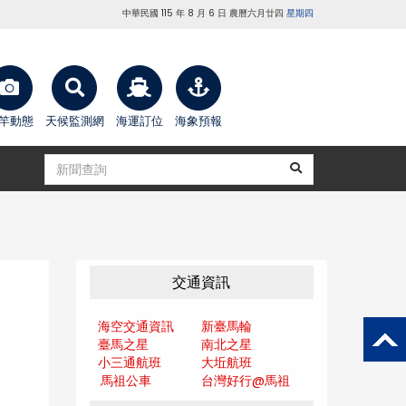
中華民國 115 年 8 月 6 日 農曆六月廿四
星期四
竿動態
天候監測網
海運訂位
海象預報
交通資訊
海空交通資訊
新臺馬輪
臺馬之星
南北之星
小三通航班
大坵航班
馬祖公車
台灣好行@馬
祖