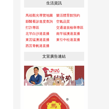
生活資訊
馬祖觀光導覽地圖
樂活體育館預約
縣醫看診進度查詢
空氣品質
打詐專區
交通違規檢舉專區
北竿白沙港直播
南竿福澳港直播
東莒猛澳港直播
東引中柱港直播
西莒青帆港直播
文宣廣告連結