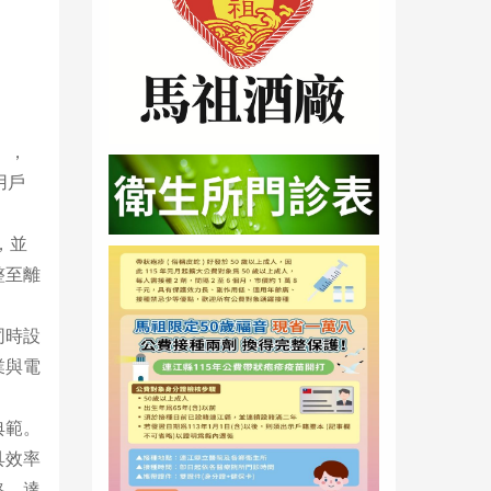
」，
用戶
，並
整至離
同時設
業與電
典範。
具效率
略，達