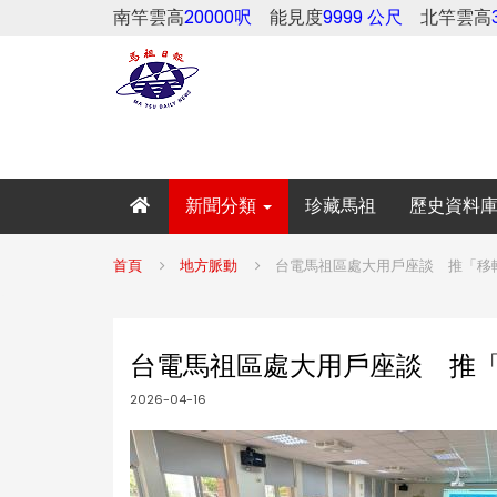
南竿雲高
20000呎
能見度
9999 公尺
北竿雲高
新聞分類
珍藏馬祖
歷史資料
首頁
地方脈動
台電馬祖區處大用戶座談 推「移
台電馬祖區處大用戶座談 推
2026-04-16