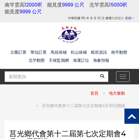
南竿雲高
12000呎
能見度
9999 公尺
北竿雲高
15000呎
能見度
9999 公尺
中華民國 115 年 8 月 10 日 農曆六月廿八
星期一
立榮訂票
華信訂票
馬祖候補
松山候補
航班資訊
南竿動態
北竿動態
天候監測網
海運訂位
海象預報
Toggle
navigat
首頁
地方脈動
莒光鄉代會第十二屆第七次定期會4月30日開議
莒光鄉代會第十二屆第七次定期會4