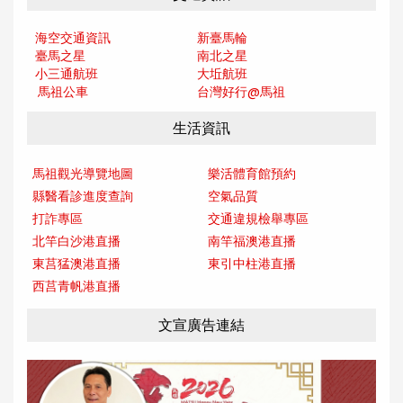
海空交通資訊
新臺馬輪
臺馬之星
南北之星
小三通航班
大坵航班
馬祖公車
台灣好行@馬
祖
生活資訊
馬祖觀光導覽地圖
樂活體育館預約
縣醫看診進度查詢
空氣品質
打詐專區
交通違規檢舉專區
北竿白沙港直播
南竿福澳港直播
東莒猛澳港直播
東引中柱港直播
西莒青帆港直播
文宣廣告連結