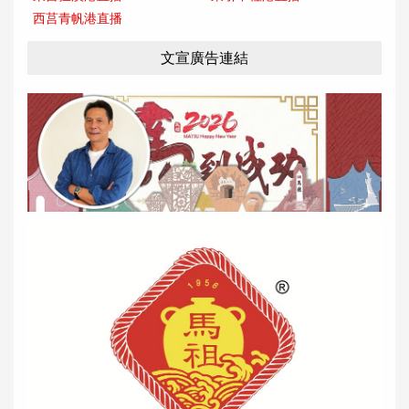
西莒青帆港直播
文宣廣告連結