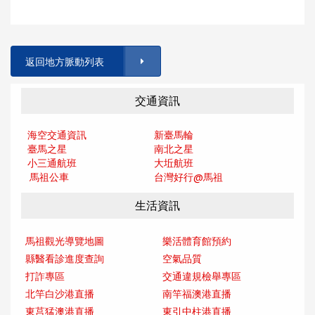
返回地方脈動列表
交通資訊
海空交通資訊
新臺馬輪
臺馬之星
南北之星
小三通航班
大坵航班
馬祖公車
台灣好行@馬
祖
生活資訊
馬祖觀光導覽地圖
樂活體育館預約
縣醫看診進度查詢
空氣品質
打詐專區
交通違規檢舉專區
北竿白沙港直播
南竿福澳港直播
東莒猛澳港直播
東引中柱港直播