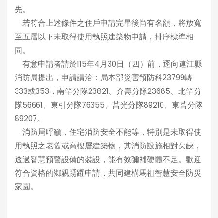
先。
若符合上述條件之住戶申請完畢後尚有名額，將放寬
至五層以下未取得使用執照建築物申請，排序標準相
同。
有意申請者請於115年4月30日（四）前，逕向連江縣
消防局提出，申請請洽：局本部災害預防科23799轉
333或353，南竿分隊23821、介壽分隊23685、北竿分
隊56661、東引分隊76355、莒光分隊89210、東莒分隊
89207。
消防局呼籲，住宅消防安全不能等，特別是未取得使
用執照之老舊或高樓層建築物，其消防設施相對欠缺，
透過智慧預警設備的裝設，能有效彌補硬體不足。歡迎
符合資格的鄉親踴躍申請，共同建構馬祖智慧安全防災
家園。