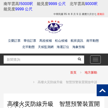
南竿雲高
15000呎
能見度
9999 公尺
北竿雲高
9000呎
能見度
9999 公尺
中華民國 115 年 8 月 9 日 農曆六月廿七
星期日
立榮訂票
華信訂票
馬祖候補
松山候補
航班資訊
南竿動態
北竿動態
天候監測網
海運訂位
海象預報
Toggle
navigat
首頁
地方脈動
高樓火災防線升級 智慧預警裝置開放申請
高樓火災防線升級 智慧預警裝置開