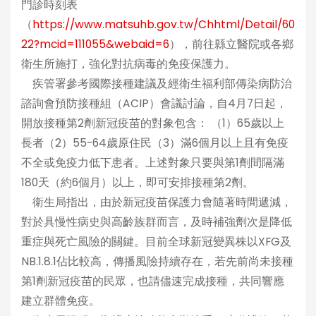
門診時刻表
（
https://www.matsuhb.gov.tw/Chhtml/Detail/60
22?mcid=111055&webaid=6
），前往縣立醫院或各鄉
衛生所施打，強化對抗病毒的免疫保護力。
疾管署參考國際接種建議及經衛生福利部傳染病防治
諮詢會預防接種組（ACIP）會議討論，自4月7日起，
開放接種第2劑新冠疫苗的對象包含： （1）65歲以上
長者（2）55-64歲原住民（3）滿6個月以上且有免疫
不全或免疫力低下患者。上述對象只要與第1劑間隔滿
180天（約6個月）以上，即可安排接種第2劑。
衛生局指出，由於新冠疫苗保護力會隨著時間遞減，
對於具慢性病史與高齡族群而言，及時補強劑次是降低
重症與死亡風險的關鍵。目前全球新冠變異株以XFG及
NB.1.8.1佔比較高，傳播風險持續存在，若先前尚未接種
第1劑新冠疫苗的民眾，也請儘速完成接種，共同響應
建立群體免疫。