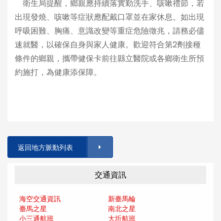
衛生局提醒，鄉親應持續落實勤洗手、咳嗽禮節，若
出現發燒、咳嗽等症狀應配戴口罩並在家休息。如出現
呼吸困難、胸痛、意識改變等重症危險徵兆，請務必儘
速就醫，以確保自身與家人健康。歡迎符合第2劑接種
條件的鄉親，攜帶健保卡前往縣立醫院或各鄉衛生所預
約施打，為健康添保障。
返回地方脈動列表
交通資訊
海空交通資訊
新臺馬輪
臺馬之星
南北之星
小三通航班
大坵航班