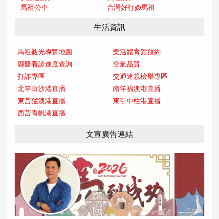
馬祖公車
台灣好行@馬
祖
生活資訊
馬祖觀光導覽地圖
樂活體育館預約
縣醫看診進度查詢
空氣品質
打詐專區
交通違規檢舉專區
北竿白沙港直播
南竿福澳港直播
東莒猛澳港直播
東引中柱港直播
西莒青帆港直播
文宣廣告連結