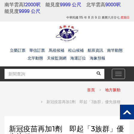
南竿雲高
12000呎
能見度
9999 公尺
北竿雲高
9000呎
能見度
9999 公尺
中華民國 115 年 8 月 9 日 農曆六月廿七
星期日
立榮訂票
華信訂票
馬祖候補
松山候補
航班資訊
南竿動態
北竿動態
天候監測網
海運訂位
海象預報
Toggle
navigat
首頁
地方脈動
新冠疫苗再加1劑 即起「3族群」優先接種
新冠疫苗再加1劑 即起「3族群」優