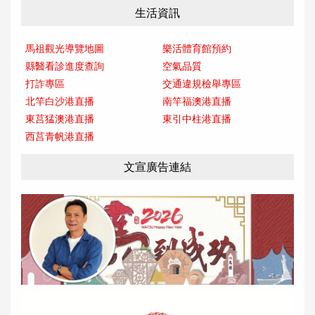
生活資訊
馬祖觀光導覽地圖
樂活體育館預約
縣醫看診進度查詢
空氣品質
打詐專區
交通違規檢舉專區
北竿白沙港直播
南竿福澳港直播
東莒猛澳港直播
東引中柱港直播
西莒青帆港直播
文宣廣告連結