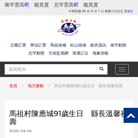
南竿雲高
呎
能見度
北竿雲高
呎
能見度
中華民國 115 年 8 月 7 日 農曆六月廿五
星期五
立榮訂票
華信訂票
馬祖候補
松山候補
航班資訊
南竿動態
北竿動態
天候監測網
海運訂位
海象預報
Toggle
navigat
首頁
地方脈動
馬祖村陳應城91歲生日 縣長溫馨祝壽
馬祖村陳應城91歲生日 縣長溫馨祝
壽
2026-04-04