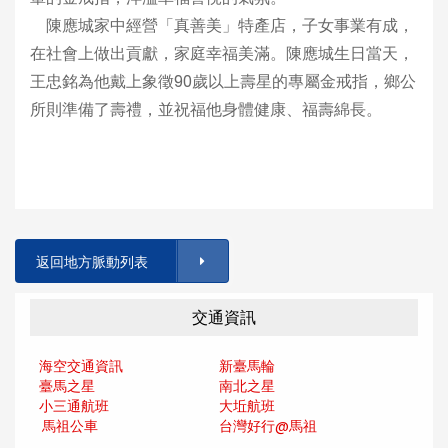
陳應城家中經營「真善美」特產店，子女事業有成，
在社會上做出貢獻，家庭幸福美滿。陳應城生日當天，
王忠銘為他戴上象徵90歲以上壽星的專屬金戒指，鄉公
所則準備了壽禮，並祝福他身體健康、福壽綿長。
返回地方脈動列表
交通資訊
海空交通資訊
新臺馬輪
臺馬之星
南北之星
小三通航班
大坵航班
馬祖公車
台灣好行@馬
祖