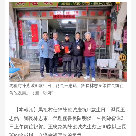
馬祖村陳應城91歲生日，縣長王忠銘、鄉長林志東等首長前往
為他祝壽。（圖：縣府）
【本報訊】馬祖村仕紳陳應城慶祝91歲生日，縣長王
忠銘、鄉長林志東、代理秘書長陳明傑、村長陳智偉3
日上午前往祝賀。王忠銘為陳應城先生戴上90歲以上長
輩的金戒指，洋溢幸福喜悅的氣氛。