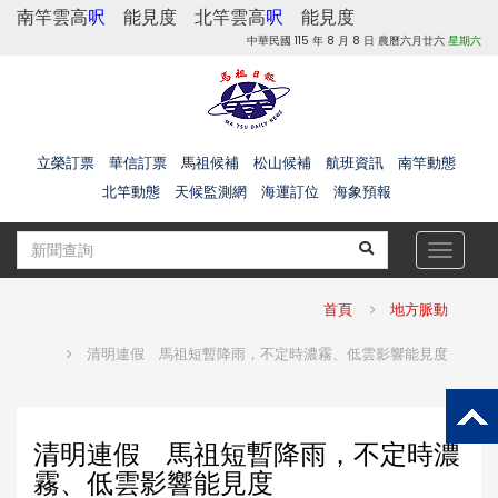
南竿雲高
呎
能見度
北竿雲高
呎
能見度
中華民國 115 年 8 月 8 日 農曆六月廿六
星期六
立榮訂票
華信訂票
馬祖候補
松山候補
航班資訊
南竿動態
北竿動態
天候監測網
海運訂位
海象預報
Toggle
navigat
首頁
地方脈動
清明連假 馬祖短暫降雨，不定時濃霧、低雲影響能見度
清明連假 馬祖短暫降雨，不定時濃
霧、低雲影響能見度