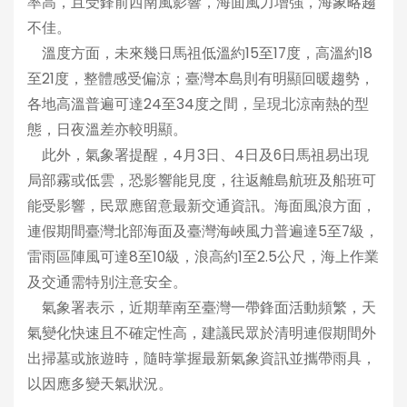
率高，且受鋒前西南風影響，海面風力增強，海象略趨
不佳。
溫度方面，未來幾日馬祖低溫約15至17度，高溫約18
至21度，整體感受偏涼；臺灣本島則有明顯回暖趨勢，
各地高溫普遍可達24至34度之間，呈現北涼南熱的型
態，日夜溫差亦較明顯。
此外，氣象署提醒，4月3日、4日及6日馬祖易出現
局部霧或低雲，恐影響能見度，往返離島航班及船班可
能受影響，民眾應留意最新交通資訊。海面風浪方面，
連假期間臺灣北部海面及臺灣海峽風力普遍達5至7級，
雷雨區陣風可達8至10級，浪高約1至2.5公尺，海上作業
及交通需特別注意安全。
氣象署表示，近期華南至臺灣一帶鋒面活動頻繁，天
氣變化快速且不確定性高，建議民眾於清明連假期間外
出掃墓或旅遊時，隨時掌握最新氣象資訊並攜帶雨具，
以因應多變天氣狀況。