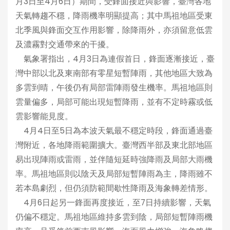
月3日至4月6日）期間，受鋒面接近與影響，臺灣各地
天氣轉趨不穩，降雨機率明顯提高；其中馬祖地區受東
北季風與鋒面交互作用影響，除降雨外，亦須留意低雲
及濃霧對交通帶來的干擾。
氣象署指出，4月3日為連假首日，鋒面逐漸接近，臺
灣中部以北及東南部有零星短暫陣雨，其他地區大致為
多雲到晴，午後仍有局部雷陣雨發生機率。馬祖地區則
雲量偏多，局部可能出現短暫降雨，並有不定時霧或低
雲影響能見度。
4月4日至5日為本波天氣最不穩定時段，鋒面通過臺
灣附近，各地降雨範圍擴大。臺灣西半部及東北部地區
易出現陣雨或雷雨，並伴隨短延時強降雨及局部大雨機
率。馬祖地區則以陰天及局部短暫陣雨為主，降雨雖不
若本島劇烈，但仍須防範間歇性降雨及海象轉差情形。
4月6日起另一鋒面再度接近，至7日持續影響，天氣
仍偏不穩定。馬祖地區維持多雲到陰，局部短暫陣雨機