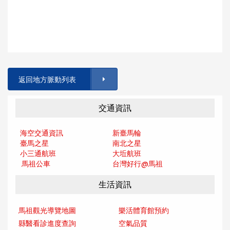
返回地方脈動列表
交通資訊
海空交通資訊
新臺馬輪
臺馬之星
南北之星
小三通航班
大坵航班
馬祖公車
台灣好行@馬
祖
生活資訊
馬祖觀光導覽地圖
樂活體育館預約
縣醫看診進度查詢
空氣品質