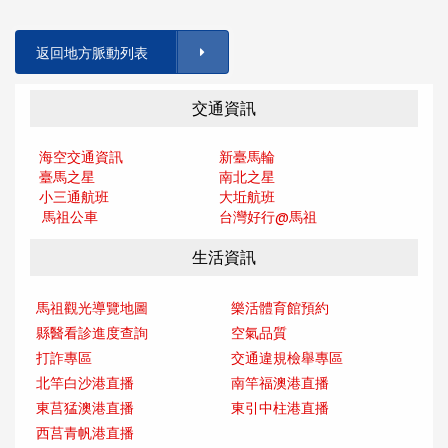
返回地方脈動列表
交通資訊
海空交通資訊
新臺馬輪
臺馬之星
南北之星
小三通航班
大坵航班
馬祖公車
台灣好行@馬
祖
生活資訊
馬祖觀光導覽地圖
樂活體育館預約
縣醫看診進度查詢
空氣品質
打詐專區
交通違規檢舉專區
北竿白沙港直播
南竿福澳港直播
東莒猛澳港直播
東引中柱港直播
西莒青帆港直播