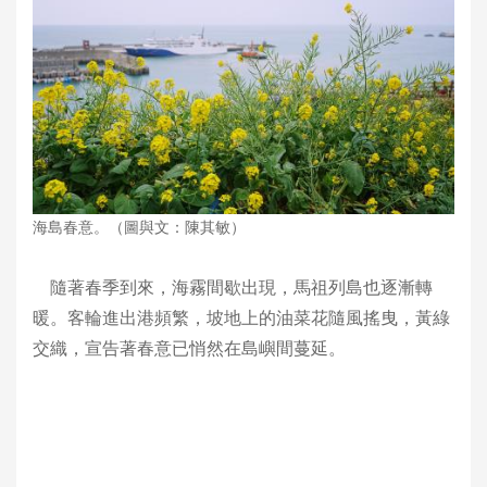
海島春意。（圖與文：陳其敏）
隨著春季到來，海霧間歇出現，馬祖列島也逐漸轉
暖。客輪進出港頻繁，坡地上的油菜花隨風搖曳，黃綠
交織，宣告著春意已悄然在島嶼間蔓延。