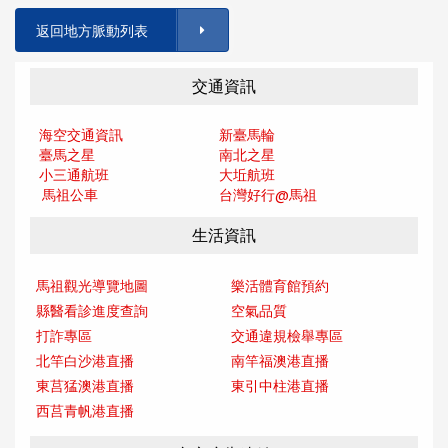
返回地方脈動列表
交通資訊
海空交通資訊
新臺馬輪
臺馬之星
南北之星
小三通航班
大坵航班
馬祖公車
台灣好行@馬
祖
生活資訊
馬祖觀光導覽地圖
樂活體育館預約
縣醫看診進度查詢
空氣品質
打詐專區
交通違規檢舉專區
北竿白沙港直播
南竿福澳港直播
東莒猛澳港直播
東引中柱港直播
西莒青帆港直播