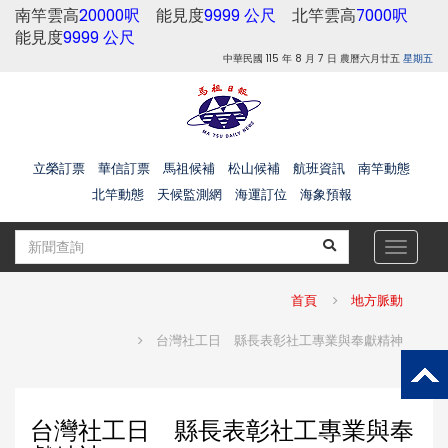
南竿雲高
20000呎
能見度
9999 公尺
北竿雲高
7000呎
能見度
9999 公尺
中華民國 115 年 8 月 7 日 農曆六月廿五
星期五
立榮訂票
華信訂票
馬祖候補
松山候補
航班資訊
南竿動態
北竿動態
天候監測網
海運訂位
海象預報
Toggle
navigat
首頁
地方脈動
台灣社工日 縣長表彰社工專業與奉獻精神
台灣社工日 縣長表彰社工專業與奉