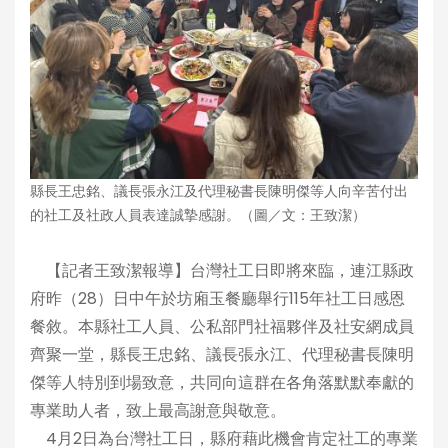
縣長王忠銘、議長張永江及代理秘書長陳明傑等人向辛苦付出
的社工及社政人員表達誠摯感謝。（圖／文：王致潔）
【記者王致潔報導】台灣社工日即將來臨，連江縣政
府昨（28）日中午於坊廂玉餐廳舉行115年社工日感恩
餐敘。本縣社工人員、公私部門社福夥伴及社安網成員
齊聚一堂，縣長王忠銘、議長張永江、代理秘書長陳明
傑等人特別到場致意，共同向這群在各角落默默奉獻的
專業助人者，致上最高謝意與敬意。
4月2日為台灣社工日，縣府藉此機會肯定社工的專業