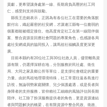
貢獻，更希望讓身處第一線、長期肩負高壓的社工同
仁，感受到支持與鼓勵。
縣長王忠銘表示，正因為有各位社工在需要的角落默
默付出，織起嚴密的社安網，才讓連江縣每一位脆弱的
個案都能被穩定接住。他高度肯定社工在第一線陪伴個
案、整合資源並回應社會問題的專業角色，也感謝各局
處社安網成員的協同投入，讓馬祖社福觸及度更深更
廣。
目前本縣約有20位社工與30位社政人員，儘管離島資
源有限，仍選擇深耕在地，分別服務於民社處、衛生
局、大同之家及鄉公所等單位，是支撐社會穩定的重要
力量。由於馬祖地理環境特殊，社工常需往返各島進行
訪視，無論弱勢家庭關懷、兒少保護處遇，或是長者與
身障者的支持服務，皆仰賴社工細緻的風險評估與長期
陪伴。社工除了扮演服務提供者的角色，更是資源連結
者與問題解決的橋梁，在有限資源中整合民政、衛政、