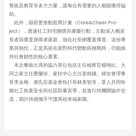
警政及教育等多方力量，讓每位有需要的人都能獲得協
助。
此外，縣府更推動凱齊計畫（Care&Cheer Pro-
ject），透過社工到宅關懷與康樂行動，主動深入獨居
長者與重度身障者家庭，強化社安網覆蓋厚度。這份專
業與熱忱，正是馬祖在面對時代變動與挑戰時，仍能維
持社會韌性的核心要素。
本次餐敘出席的協力單位包括主任檢察官楊翊妘、大
同之家主任曹蘭珍、家扶中心主任姜精娥、婦女會理事
長李金梅、唐氏症基金會執行長林美智等，眾人共同聆
聽社工執業安全與社區防暴宣導，並進行跨機關協作交
流，期許持續攜手守護馬祖幸福家園。