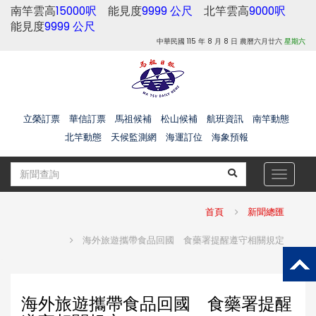
南竿雲高
15000呎
能見度
9999 公尺
北竿雲高
9000呎
能見度
9999 公尺
中華民國 115 年 8 月 8 日 農曆六月廿六
星期六
立榮訂票
華信訂票
馬祖候補
松山候補
航班資訊
南竿動態
北竿動態
天候監測網
海運訂位
海象預報
Toggle
navigat
首頁
新聞總匯
海外旅遊攜帶食品回國 食藥署提醒遵守相關規定
海外旅遊攜帶食品回國 食藥署提醒