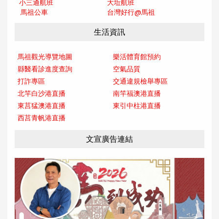
小三通航班
大坵航班
馬祖公車
台灣好行@馬
祖
生活資訊
馬祖觀光導覽地圖
樂活體育館預約
縣醫看診進度查詢
空氣品質
打詐專區
交通違規檢舉專區
北竿白沙港直播
南竿福澳港直播
東莒猛澳港直播
東引中柱港直播
西莒青帆港直播
文宣廣告連結