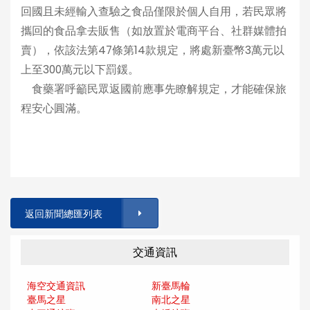
回國且未經輸入查驗之食品僅限於個人自用，若民眾將
攜回的食品拿去販售（如放置於電商平台、社群媒體拍
賣），依該法第47條第14款規定，將處新臺幣3萬元以
上至300萬元以下罰鍰。
食藥署呼籲民眾返國前應事先瞭解規定，才能確保旅
程安心圓滿。
返回新聞總匯列表
交通資訊
海空交通資訊
新臺馬輪
臺馬之星
南北之星