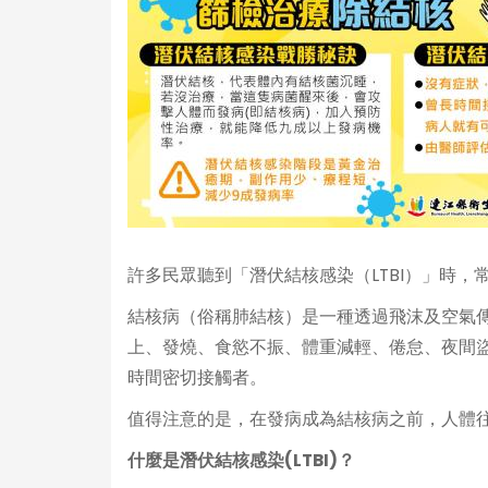
許多民眾聽到「潛伏結核感染（LTBI）」時
結核病（俗稱肺結核）是一種透過飛沫及空氣
上、發燒、食慾不振、體重減輕、倦怠、夜間
時間密切接觸者。
值得注意的是，在發病成為結核病之前，人體往
什麼是潛伏結核感染(LTBI)？