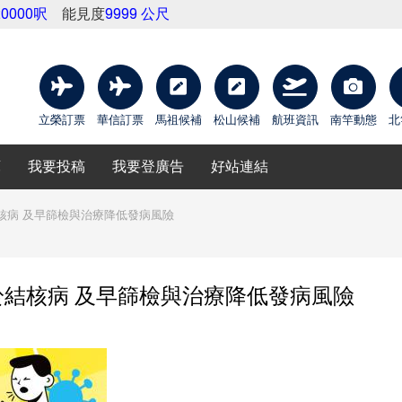
20000呎
能見度
9999 公尺
立榮訂票
華信訂票
馬祖候補
松山候補
航班資訊
南竿動態
北
庫
我要投稿
我要登廣告
好站連結
核病 及早篩檢與治療降低發病風險
結核病 及早篩檢與治療降低發病風險