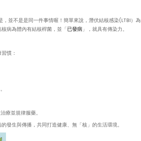
但是，並不是是同一件事情喔！簡單來說，潛伏結核感染(LTBI）
結核病為體內有結核桿菌，並「
已發病
」，就具有傳染力。
康習慣：
鼻。
性治療並規律服藥。
病的發生與傳播，共同打造健康、無「核」的生活環境。