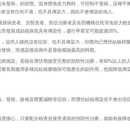
尚未發病」的狀態。當身體免疫力夠時，可控制不發病，這種平
感染者沒有任何不適，也不具傳染力，因此不會傳染給他人。
糖尿病患者、洗腎患者、癌症治療者及長照機構住民等免疫力較
而發展成結核病並具有傳染性，盛行率甚至可能超過20%。
I」，這些人雖然沒有症狀、也不具傳染力，但體內已潛伏結核桿
率會發病，而感染後前兩年是發病風險最高的時期。
經感染。若能在潛伏期接受完整的預防性治療，有90%以上的
需要長期服用多種抗結核藥物與可能產生的副作用，也能降低傳
痛、發燒、疲倦及體重減輕等症狀；而潛伏結核感染並不會出現
過度擔心，只要配合檢查並接受適當的預防性治療，就能有效降