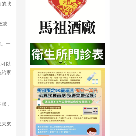
衡的狀
低或
菌。一
人可以
染給家
症狀，
低未來