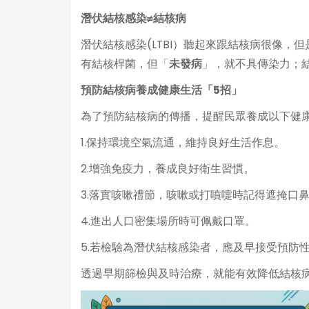
潛伏結核感染≠結核病
潛伏結核感染(LTBI）聽起來跟結核病很像，
有結核桿菌，但「
未發病
」，就不具傳染力；
預防結核病養成健康生活「5招」
為了預防結核病的傳播，提醒民眾養成以下健
1.保持環境空氣流通，維持良好生活作息。
2.增強免疫力，養成良好衛生習慣。
3.落實咳嗽禮節，咳嗽或打噴嚏時記得遮掩口
4.進出人口密集場所時可佩戴口罩。
5.若檢驗為潛伏結核感染者，應及早接受預防
透過早期篩檢與及時治療，就能有效降低結核