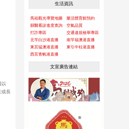
生活資訊
馬祖觀光導覽地圖
樂活體育館預約
縣醫看診進度查詢
空氣品質
打詐專區
交通違規檢舉專區
北竿白沙港直播
南竿福澳港直播
東莒猛澳港直播
東引中柱港直播
西莒青帆港直播
文宣廣告連結
週以
住或長