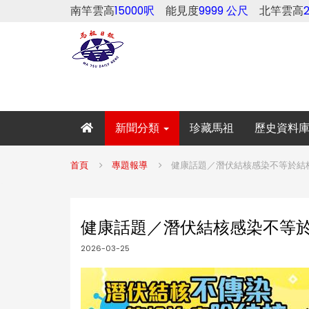
南竿雲高
15000呎
能見度
9999 公尺
北竿雲高
新聞分類
珍藏馬祖
歷史資料
首頁
專題報導
健康話題／潛伏結核感染不等於結
健康話題／潛伏結核感染不等於
2026-03-25