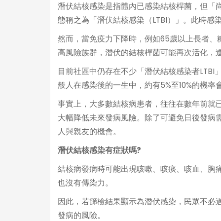
潛伏結核感染是指體內已感染結核桿菌，但「
態稱之為「潛伏結核感染（LTBI）」。此時
然而，當免疫力下降時，例如65歲以上長者、
高風險族群，潛伏的結核桿菌可能再次活化，進
目前社區中仍存在不少「潛伏結核感染者LTB
般人在感染後的一生中，約有5%至10%的機
事實上，大多數結核病患者，往往在數年前就已
大幅降低未來發病風險。除了可避免日後發病
人與親友的機會。
潛伏結核感染有症狀嗎?
結核病發病時可能出現咳嗽、咳痰、咳血、胸
也沒有傳染力。
因此，若篩檢結果顯示為潛伏感染，民眾不必
發病的風險。