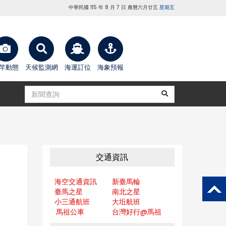
中華民國 115 年 8 月 7 日 農曆六月廿五
星期五
竿動態
天候監測網
海運訂位
海象預報
交通資訊
海空交通資訊
新臺馬輪
臺馬之星
南北之星
小三通航班
大坵航班
馬祖公車
台灣好行@馬
祖