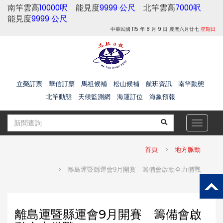
南竿雲高
10000呎
能見度
9999 公尺
北竿雲高
7000呎
能見度
9999 公尺
中華民國 115 年 8 月 9 日 農曆六月廿七
星期日
立榮訂票
華信訂票
馬祖候補
松山候補
航班資訊
南竿動態
北竿動態
天候監測網
海運訂位
海象預報
Toggle
navigat
首頁
地方脈動
離島運暨縣運會9月開賽 籌備會啟動全力備戰
離島運暨縣運會9月開賽 籌備會啟