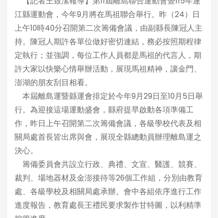
【記者王致潔報導】第11屆離島聯合運動會暨115年連
江縣運動會，今年9月將在馬祖聯合舉行。昨（24）日
上午10時40分召開第二次籌備會議，由副縣長陳冠人主
持。陳冠人期許各單位做好密切連結，務必按照期程律
定執行；並強調，每位工作人員都是馬祖的代言人，期
許大家以快樂心情舉辦活動，展現馬祖精神，讓金門、
澎湖的朋友刮目相看。
本屆離島運暨縣運會排定於今年9月29日至10月5日舉
行。為迎接這場運動盛會，縣府提早啟動各項準備工
作，昨日上午召開第二次籌備會議，各級學校代表及相
關局處首長皆出席與會，展現全縣總動員辦理離島運之
決心。
籌備委員會共設立行政、典禮、文宣、醫護、競賽、
裁判、場地器材及金澎接待等26個工作組，分別由教育
處、各級學校及相關局處承辦。會中各組依序進行工作
進度報告，教育處長王禮民要求製作甘特圖，以利精準