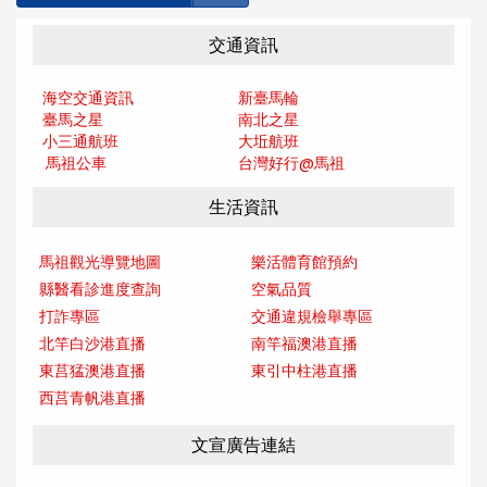
交通資訊
海空交通資訊
新臺馬輪
臺馬之星
南北之星
小三通航班
大坵航班
馬祖公車
台灣好行@馬
祖
生活資訊
馬祖觀光導覽地圖
樂活體育館預約
縣醫看診進度查詢
空氣品質
打詐專區
交通違規檢舉專區
北竿白沙港直播
南竿福澳港直播
東莒猛澳港直播
東引中柱港直播
西莒青帆港直播
文宣廣告連結