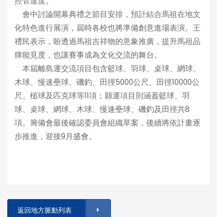
控管進度。
會中討論開幕典禮之節目安排，預計結合馬祖在地文
化特色進行展演，屆時各校也將準備創意進場表演。王
禮民表示，盼透過馬祖吉祥物的意象推廣，提升馬祖品
牌能見度，也讓賽事成為文化交流的舞台。
本屆離島運交流項目包含籃球、羽球、桌球、網球、
木球、慢速壘球、磯釣、田徑5000公尺、田徑10000公
尺、槌球及匹克球等11項；縣運項目則涵蓋籃球、羽
球、桌球、網球、木球、慢速壘球、磯釣及田徑共8
項。籌備會最後確認委員會組織草案，後續將依計畫逐
步推進，迎接9月盛會。
返回地方脈動列表