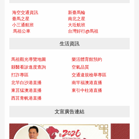
海空交通資訊
新臺馬輪
臺馬之星
南北之星
小三通航班
大坵航班
馬祖公車
台灣好行@馬
祖
生活資訊
馬祖觀光導覽地圖
樂活體育館預約
縣醫看診進度查詢
空氣品質
打詐專區
交通違規檢舉專區
北竿白沙港直播
南竿福澳港直播
東莒猛澳港直播
東引中柱港直播
西莒青帆港直播
文宣廣告連結