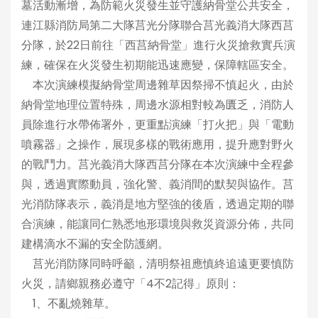
墓活動漸增，為防範火災發生並守護納骨堂公共安全，
連江縣消防局第二大隊莒光分隊聯合莒光義消大隊西莒
分隊，於22日前往「西莒納骨堂」進行火災搶救實兵演
練，確保在火災發生初期能迅速應變，保障轄區安全。
本次演練模擬納骨堂周邊雜草因祭掃不慎起火，由於
納骨堂地理位置特殊，周邊水源相對較為匱乏，消防人
員除進行水帶佈署外，更重點演練「打火把」與「電動
噴霧器」之操作，展現多樣的戰術應用，提升應對野火
的戰鬥力。莒光義消大隊西莒分隊在本次演練中全程參
與，透過實際動員，強化警、義消間的默契與協作。莒
光消防隊表示，義消是地方堅強的後盾，透過定期的聯
合演練，能讓同仁熟悉地形環境與救災資源分佈，共同
建構滴水不漏的安全防護網。
莒光消防隊同時呼籲，清明祭祖應慎終追遠更要慎防
火災，請鄉親務必遵守「4不2記得」原則：
1、不亂燒雜草。