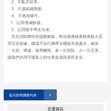
2、不亂丟菸蒂。
3、不讓紙錢飛揚。
4、不燃放爆竹。
1、記得撲滅餘燼。
2、記得隨手帶走垃圾。
莒光消防隊特別提醒鄉親，祭祀後應確實檢查餘火是
否完全熄滅，建議可自行攜帶水桶或水袋盛水，確保
「火熄、煙滅」後再離開。多一分預防，少一分災害，
讓我們共同守護島上的珍貴資源與居民安全。
返回新聞總匯列表
交通資訊