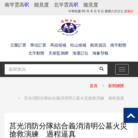
南竿雲高
呎
能見度
北竿雲高
呎
能見度
中華民國 115 年 8 月 9 日 農曆六月廿七
星期日
立榮訂票
華信訂票
馬祖候補
松山候補
航班資訊
南竿動態
北竿動態
天候監測網
海運訂位
海象預報
Toggle
navigat
首頁
新聞總匯
莒光消防分隊結合義消清明公墓火災搶救演練 過程逼真
莒光消防分隊結合義消清明公墓火災
搶救演練 過程逼真