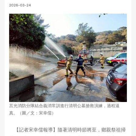
2026-03-24
莒光消防分隊結合義消常訓進行清明公墓搶救演練，過程逼
真。（圖／文：宋幸儒）
【記者宋幸儒報導】隨著清明時節將至，鄉親祭祖掃