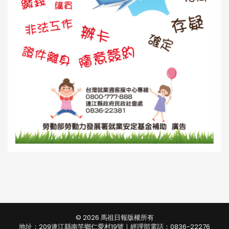
© 2026 馬祖日報版權所有
地址：209連江縣南竿鄉仁愛村19號｜經理部電話：0836-22276