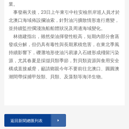
業。
事發兩天後，23日上午東引中柱安檢所岸巡人員才於
北澳口海域佈設攔油索，針對油污擴散情形進行應變，
並持續監控擱淺漁船船體狀況及周邊海域變化。
林德建指出，雖然柴油揮發性較高，短期內部分會蒸
發或分解，但仍具有毒性與長期累積危害，在東北季風
持續影響下，礫灘地形使油污易滲入石縫形成殘留污染
源，尤其春夏是採擷貝類季節，對貝類資源與食用安全
構成直接威脅，籲請鄉親今年不要前往北澳口、圓圓澳
潮間帶採捕甲殼類、貝類、及藻類等海洋生物。
返回新聞總匯列表