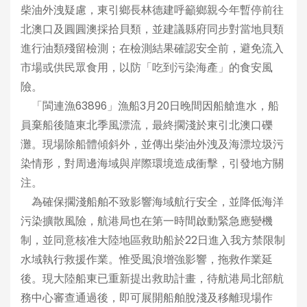
柴油外洩疑慮，東引鄉長林德建呼籲鄉親今年暫停前往
北澳口及圓圓澳採拾貝類，並建議縣府同步對當地貝類
進行油類殘留檢測；在檢測結果確認安全前，避免流入
市場或供民眾食用，以防「吃到污染海產」的食安風
險。
「閩連漁63896」漁船3月20日晚間因船艙進水，船
員棄船後隨東北季風漂流，最終擱淺於東引北澳口礫
灘。現場除船體傾斜外，並傳出柴油外洩及海漂垃圾污
染情形，對周邊海域與岸際環境造成衝擊，引發地方關
注。
為確保擱淺船舶不致影響海域航行安全，並降低海洋
污染擴散風險，航港局也在第一時間啟動緊急應變機
制，並同意核准大陸地區救助船於22日進入我方禁限制
水域執行救援作業。惟受風浪增強影響，拖救作業延
後。現大陸船東已重新提出救助計畫，待航港局北部航
務中心審查通過後，即可展開船舶脫淺及移離現場作