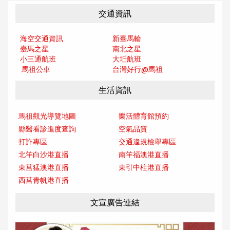
交通資訊
海空交通資訊
新臺馬輪
臺馬之星
南北之星
小三通航班
大坵航班
馬祖公車
台灣好行@馬
祖
生活資訊
馬祖觀光導覽地圖
樂活體育館預約
縣醫看診進度查詢
空氣品質
打詐專區
交通違規檢舉專區
北竿白沙港直播
南竿福澳港直播
東莒猛澳港直播
東引中柱港直播
西莒青帆港直播
文宣廣告連結