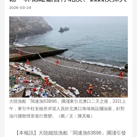
2026-03-24
大陸漁船「閩連漁63896」擱淺東引北澳口二天之後，23日上
午，東引中柱安檢所岸巡人員於北澳口海域佈設攔油索，針對
油污擴散情形進行應變。（圖／文：陳其敏）
【本報訊】大陸鐵殼漁船「閩連漁63896」擱淺引發