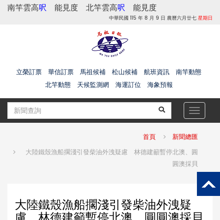
南竿雲高
呎
能見度
北竿雲高
呎
能見度
中華民國 115 年 8 月 9 日 農曆六月廿七
星期日
立榮訂票
華信訂票
馬祖候補
松山候補
航班資訊
南竿動態
北竿動態
天候監測網
海運訂位
海象預報
Toggle
navigat
首頁
新聞總匯
大陸鐵殼漁船擱淺引發柴油外洩疑慮 林德建籲暫停北澳、圓
圓澳採貝
大陸鐵殼漁船擱淺引發柴油外洩疑
慮 林德建籲暫停北澳、圓圓澳採貝