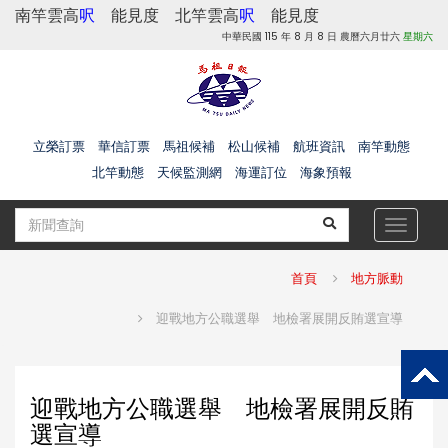
南竿雲高
呎
能見度
北竿雲高
呎
能見度
中華民國 115 年 8 月 8 日 農曆六月廿六
星期六
立榮訂票
華信訂票
馬祖候補
松山候補
航班資訊
南竿動態
北竿動態
天候監測網
海運訂位
海象預報
Toggle
navigat
首頁
地方脈動
迎戰地方公職選舉 地檢署展開反賄選宣導
迎戰地方公職選舉 地檢署展開反賄
選宣導