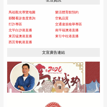
生活資訊
馬祖觀光導覽地圖
樂活體育館預約
縣醫看診進度查詢
空氣品質
打詐專區
交通違規檢舉專區
北竿白沙港直播
南竿福澳港直播
東莒猛澳港直播
東引中柱港直播
西莒青帆港直播
文宣廣告連結