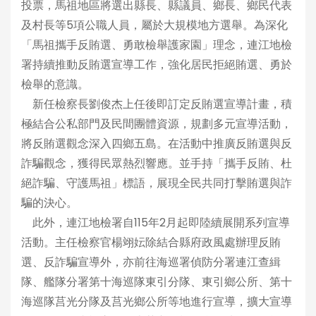
投票，馬祖地區將選出縣長、縣議員、鄉長、鄉民代表
及村長等5項公職人員，屬於大規模地方選舉。為深化
「馬祖攜手反賄選、勇敢檢舉護家園」理念，連江地檢
署持續推動反賄選宣導工作，強化居民拒絕賄選、勇於
檢舉的意識。
新任檢察長劉俊杰上任後即訂定反賄選宣導計畫，積
極結合公私部門及民間團體資源，規劃多元宣導活動，
將反賄選觀念深入四鄉五島。在活動中推廣反賄選與反
詐騙觀念，獲得民眾熱烈響應。並手持「攜手反賄、杜
絕詐騙、守護馬祖」標語，展現全民共同打擊賄選與詐
騙的決心。
此外，連江地檢署自115年2月起即陸續展開系列宣導
活動。主任檢察官楊翊妘除結合縣府政風處辦理反賄
選、反詐騙宣導外，亦前往海巡署偵防分署連江查緝
隊、艦隊分署第十海巡隊東引分隊、東引鄉公所、第十
海巡隊莒光分隊及莒光鄉公所等地進行宣導，擴大宣導