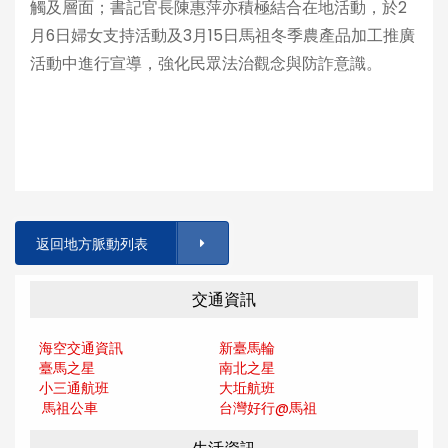
觸及層面；書記官長陳惠萍亦積極結合在地活動，於2
月6日婦女支持活動及3月15日馬祖冬季農產品加工推廣
活動中進行宣導，強化民眾法治觀念與防詐意識。
返回地方脈動列表
交通資訊
海空交通資訊
新臺馬輪
臺馬之星
南北之星
小三通航班
大坵航班
馬祖公車
台灣好行@馬
祖