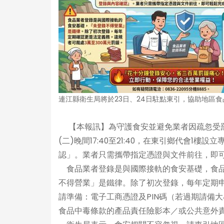
連江縣衛生局將於23日、24日駐點東引，協助地區
【本報訊】為守護食安並避免業者因疏忽受罰，連江縣
(二)晚間17:40至21:40，在東引鄉代會
認」。業者只需攜帶指定憑證與文件前往，即
食品業者登錄是與國際接軌的食安基礎，食品
不得營業」是鐵律。除了初次登錄，每年定期申
請準備：電子工商憑證及PIN碼（若過期請備
食品中毒條款的產品責任險影本／或公共意外