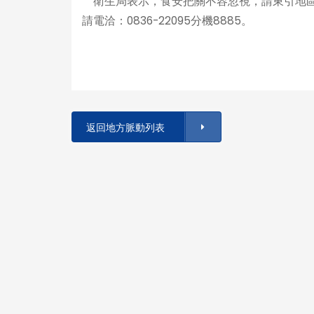
衛生局表示，食安把關不容忽視，請東引地區
請電洽：0836-22095分機8885。
返回地方脈動列表