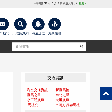
中華民國 115 年 8 月 8 日 農曆六月廿六
星期六
竿動態
天候監測網
海運訂位
海象預報
交通資訊
海空交通資訊
新臺馬輪
臺馬之星
南北之星
小三通航班
大坵航班
馬祖公車
台灣好行@馬
祖