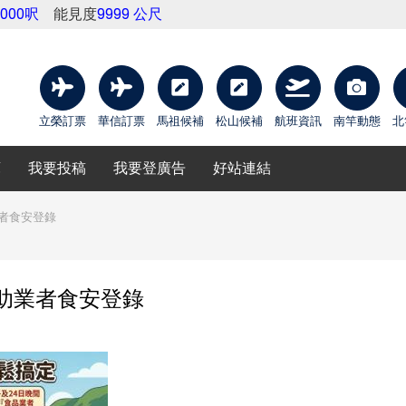
9000呎
能見度
9999 公尺
立榮訂票
華信訂票
馬祖候補
松山候補
航班資訊
南竿動態
北
庫
我要投稿
我要登廣告
好站連結
業者食安登錄
協助業者食安登錄