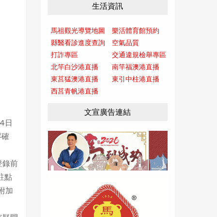
生活資訊
馬祖觀光導覽地圖
樂活體育館預約
縣醫看診進度查詢
空氣品質
打詐專區
交通違規檢舉專區
北竿白沙港直播
南竿福澳港直播
東莒猛澳港直播
東引中柱港直播
西莒青帆港直播
文宣廣告連結
4日
容確
登錄前
駐點
附加