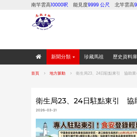
南竿雲高
10000呎
能見度
9999 公尺
北竿雲高
新聞分類
珍藏馬祖
歷史資料
首頁
地方脈動
衛生局23、24日駐點東引 協助
衛生局23、24日駐點東引 
2026-03-21