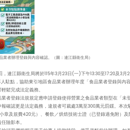
食品業者辦理登錄與內容確認。（圖：連江縣衛生局）
衛生局將於115年3月23日(一)下午13:30至17:20及3月2
1樓設立專人駐點，協助東引地區食品業者辦理年度「食品業者登錄與內
可輕鬆完成法定義務。
業者登錄法規規定應申請登錄使得營業之食品業者類型在「未
報確認更是法定義務，違規者可裁處3萬至300萬元罰鍰。本次
大小章及規費420元）、餐飲／烘焙技術士證（已登錄過免附）及
責任險影本。