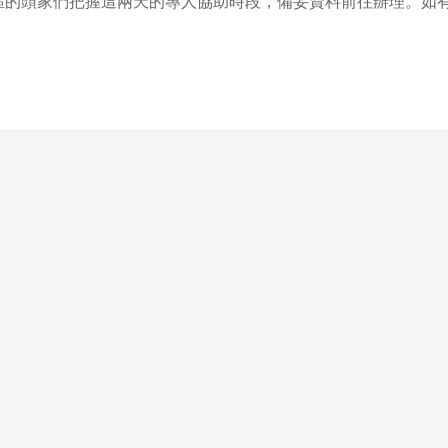
的頭家們把握這兩天的專人協助時段，備妥資料前往辦理。如