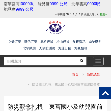
南竿雲高
10000呎
能見度
9999 公尺
北竿雲高
9000呎
能見度
9999 公尺
中華民國 115 年 8 月 8 日 農曆六月廿六
星期六
立榮訂票
華信訂票
馬祖候補
松山候補
航班資訊
南竿動態
北竿動態
天候監測網
海運訂位
海象預報
Toggle
navigat
首頁
新聞總匯
防災觀念扎根 東莒國小及幼兒園前進消防分隊
防災觀念扎根 東莒國小及幼兒園前