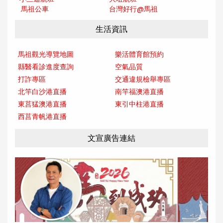
馬祖公車
台灣好行@馬
祖
生活資訊
馬祖觀光導覽地圖
樂活體育館預約
縣醫看診進度查詢
空氣品質
打詐專區
交通違規檢舉專區
北竿白沙港直播
南竿福澳港直播
東莒猛澳港直播
東引中柱港直播
西莒青帆港直播
文宣廣告連結