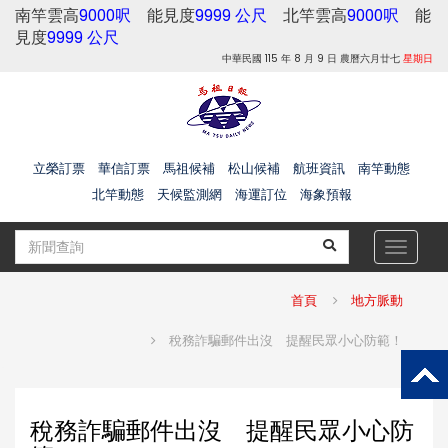
南竿雲高
9000呎
能見度
9999 公尺
北竿雲高
9000呎
能
見度
9999 公尺
中華民國 115 年 8 月 9 日 農曆六月廿七
星期日
立榮訂票
華信訂票
馬祖候補
松山候補
航班資訊
南竿動態
北竿動態
天候監測網
海運訂位
海象預報
Toggle
navigat
首頁
地方脈動
稅務詐騙郵件出沒 提醒民眾小心防範！
稅務詐騙郵件出沒 提醒民眾小心防