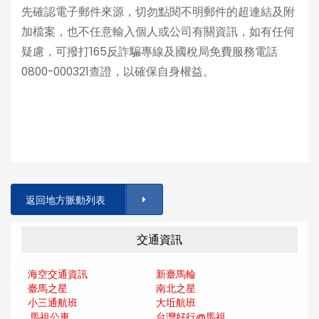
先確認電子郵件來源，切勿點閱不明郵件的超連結及附
加檔案，也不任意輸入個人或公司有關資訊，如有任何
疑慮，可撥打165反詐騙專線及國稅局免費服務電話
0800-000321查證，以確保自身權益。
返回地方脈動列表
交通資訊
海空交通資訊
新臺馬輪
臺馬之星
南北之星
小三通航班
大坵航班
馬祖公車
台灣好行@馬
祖