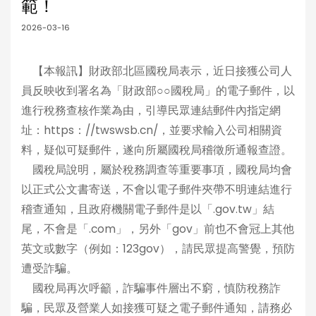
範！
2026-03-16
【本報訊】財政部北區國稅局表示，近日接獲公司人
員反映收到署名為「財政部○○國稅局」的電子郵件，以
進行稅務查核作業為由，引導民眾連結郵件內指定網
址：https：//twswsb.cn/，並要求輸入公司相關資
料，疑似可疑郵件，遂向所屬國稅局稽徵所通報查證。
國稅局說明，屬於稅務調查等重要事項，國稅局均會
以正式公文書寄送，不會以電子郵件夾帶不明連結進行
稽查通知，且政府機關電子郵件是以「.gov.tw」結
尾，不會是「.com」，另外「gov」前也不會冠上其他
英文或數字（例如：123gov），請民眾提高警覺，預防
遭受詐騙。
國稅局再次呼籲，詐騙事件層出不窮，慎防稅務詐
騙，民眾及營業人如接獲可疑之電子郵件通知，請務必