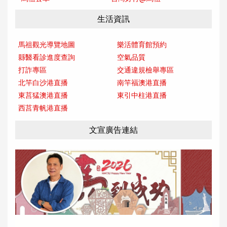
生活資訊
馬祖觀光導覽地圖
樂活體育館預約
縣醫看診進度查詢
空氣品質
打詐專區
交通違規檢舉專區
北竿白沙港直播
南竿福澳港直播
東莒猛澳港直播
東引中柱港直播
西莒青帆港直播
文宣廣告連結