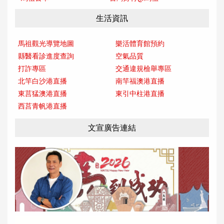
生活資訊
馬祖觀光導覽地圖
樂活體育館預約
縣醫看診進度查詢
空氣品質
打詐專區
交通違規檢舉專區
北竿白沙港直播
南竿福澳港直播
東莒猛澳港直播
東引中柱港直播
西莒青帆港直播
文宣廣告連結