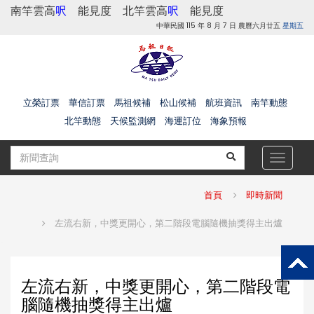
南竿雲高
呎
能見度
北竿雲高
呎
能見度
中華民國 115 年 8 月 7 日 農曆六月廿五
星期五
立榮訂票
華信訂票
馬祖候補
松山候補
航班資訊
南竿動態
北竿動態
天候監測網
海運訂位
海象預報
Toggle
navigat
首頁
即時新聞
左流右新，中獎更開心，第二階段電腦隨機抽獎得主出爐
左流右新，中獎更開心，第二階段電
腦隨機抽獎得主出爐