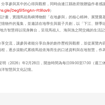
，分享參與其中的心得與觀察，同時由連江縣政府致贈協作者感
rms.gle/Deg515ngAn-Ft91av9
）
計畫，實踐馬祖島嶼博物館「在地參與」的核心精神。展覽奠
記憶物件的蒐集，並邀請在地學生與親子共創，以「下江、辦季
與地方智慧得以現身舞台，呈現馬祖人、海與漁之間交織的生活記
享交流，讓參與者能分享自身的創作歷程與觀察，並從展覽內
過程，逐步滾動式累積馬祖依海而生的口述資料與在地智慧，作
026）年2月28日，開放時間為每日09:00至17:00（週三
海洋智慧與文化記憶。