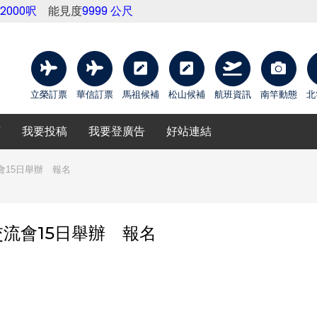
12000呎
能見度
9999 公尺
立榮訂票
華信訂票
馬祖候補
松山候補
航班資訊
南竿動態
北
庫
我要投稿
我要登廣告
好站連結
15日舉辦 報名
流會15日舉辦 報名