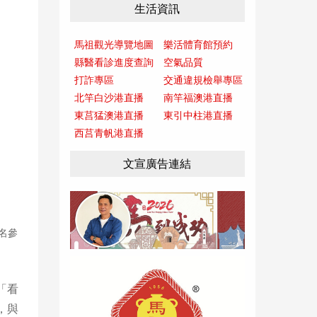
生活資訊
馬祖觀光導覽地圖
樂活體育館預約
縣醫看診進度查詢
空氣品質
打詐專區
交通違規檢舉專區
北竿白沙港直播
南竿福澳港直播
東莒猛澳港直播
東引中柱港直播
西莒青帆港直播
文宣廣告連結
報名參
「看
，與