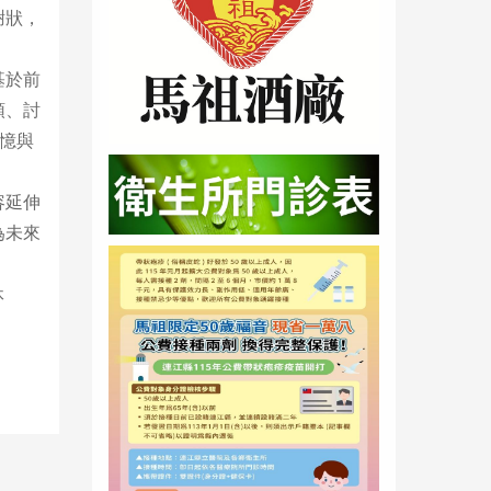
謝狀，
基於前
頭、討
憶與
容延伸
為未來
休