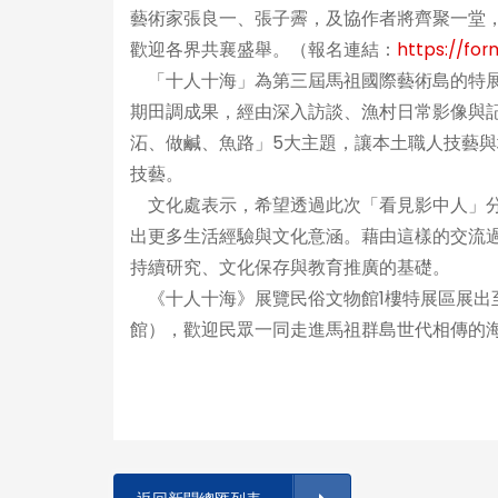
藝術家張良一、張子霽，及協作者將齊聚一堂
歡迎各界共襄盛舉。（報名連結：
https://fo
「十人十海」為第三屆馬祖國際藝術島的特展
期田調成果，經由深入訪談、漁村日常影像與
沰、做鹹、魚路」5大主題，讓本土職人技藝
技藝。
文化處表示，希望透過此次「看見影中人」分
出更多生活經驗與文化意涵。藉由這樣的交流
持續研究、文化保存與教育推廣的基礎。
《十人十海》展覽民俗文物館1樓特展區展出至明（2
館），歡迎民眾一同走進馬祖群島世代相傳的