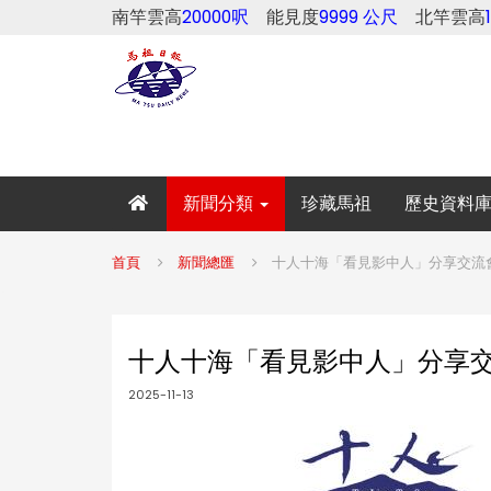
南竿雲高
20000呎
能見度
9999 公尺
北竿雲高
新聞分類
珍藏馬祖
歷史資料
首頁
新聞總匯
十人十海「看見影中人」分享交流會
十人十海「看見影中人」分享交
2025-11-13