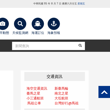
中華民國 115 年 8 月 7 日 農曆六月廿五
星期五
竿動態
天候監測網
海運訂位
海象預報
交通資訊
海空交通資訊
新臺馬輪
臺馬之星
南北之星
小三通航班
大坵航班
馬祖公車
台灣好行@馬
祖