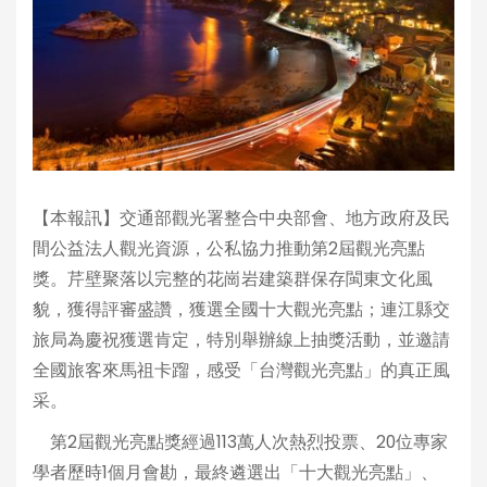
【本報訊】交通部觀光署整合中央部會、地方政府及民
間公益法人觀光資源，公私協力推動第2屆觀光亮點
獎。芹壁聚落以完整的花崗岩建築群保存閩東文化風
貌，獲得評審盛讚，獲選全國十大觀光亮點；連江縣交
旅局為慶祝獲選肯定，特別舉辦線上抽獎活動，並邀請
全國旅客來馬祖卡蹓，感受「台灣觀光亮點」的真正風
采。
第2屆觀光亮點獎經過113萬人次熱烈投票、20位專家
學者歷時1個月會勘，最終遴選出「十大觀光亮點」、