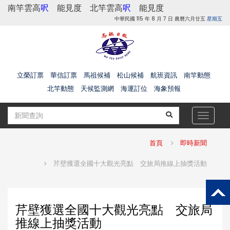
南竿雲高
呎
能見度
北竿雲高
呎
能見度
中華民國 115 年 8 月 7 日 農曆六月廿五
星期五
立榮訂票
華信訂票
馬祖候補
松山候補
航班資訊
南竿動態
北竿動態
天候監測網
海運訂位
海象預報
Toggle
navigat
首頁
即時新聞
芹壁獲選全國十大觀光亮點 交旅局推線上抽獎活動
芹壁獲選全國十大觀光亮點 交旅局
推線上抽獎活動