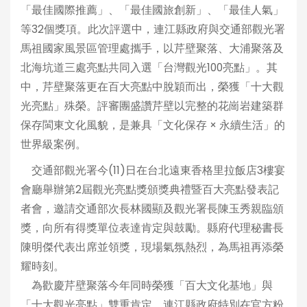
「最佳國際推薦」、「最佳國旅創新」、「最佳人氣」
等32個獎項。此次評選中，連江縣政府與交通部觀光署
馬祖國家風景區管理處攜手，以芹壁聚落、大浦聚落及
北海坑道三處亮點共同入選「台灣觀光100亮點」。其
中，芹壁聚落更在百大亮點中脫穎而出，榮獲「十大觀
光亮點」殊榮。評審團盛讚芹壁以完整的花崗岩建築群
保存閩東文化風貌，是兼具「文化保存 × 永續生活」的
世界級案例。
交通部觀光署今(11)日在台北遠東香格里拉飯店3樓宴
會廳舉辦第2屆觀光亮點獎頒獎典禮暨百大亮點發表記
者會，邀請交通部次長林國顯及觀光署長陳玉秀親臨頒
獎，向所有得獎單位表達肯定與鼓勵。縣府代理秘書長
陳明傑代表出席並領獎，現場氣氛熱烈，為馬祖再添榮
耀時刻。
為歡慶芹壁聚落今年同時榮獲「百大文化基地」與
「十大觀光亮點」雙重肯定，連江縣政府特別在官方粉