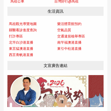
馬祖公車
台灣好行@馬
祖
生活資訊
馬祖觀光導覽地圖
樂活體育館預約
縣醫看診進度查詢
空氣品質
打詐專區
交通違規檢舉專區
北竿白沙港直播
南竿福澳港直播
東莒猛澳港直播
東引中柱港直播
西莒青帆港直播
文宣廣告連結