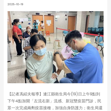
2025-10-19
【記者馮紹夫報導】連江縣衛生局今(19)日上午9點到
下午4點加開「左流右新」流感、新冠雙疫苗門診，民
眾一次完成兩劑疫苗接種，加強自身防護力；衛生局還