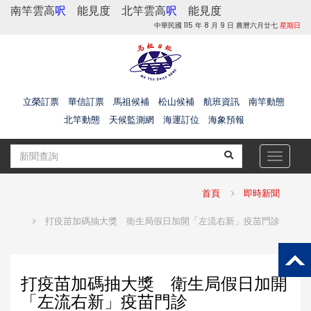
南竿雲高
呎
能見度
北竿雲高
呎
能見度
中華民國 115 年 8 月 9 日 農曆六月廿七
星期日
立榮訂票
華信訂票
馬祖候補
松山候補
航班資訊
南竿動態
北竿動態
天候監測網
海運訂位
海象預報
Toggle
navigat
首頁
即時新聞
打疫苗加碼抽大獎 衛生局假日加開「左流右新」疫苗門診
打疫苗加碼抽大獎 衛生局假日加開
「左流右新」疫苗門診