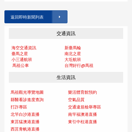
返回即時新聞列表
交通資訊
海空交通資訊
新臺馬輪
臺馬之星
南北之星
小三通航班
大坵航班
馬祖公車
台灣好行@馬
祖
生活資訊
馬祖觀光導覽地圖
樂活體育館預約
縣醫看診進度查詢
空氣品質
打詐專區
交通違規檢舉專區
北竿白沙港直播
南竿福澳港直播
東莒猛澳港直播
東引中柱港直播
西莒青帆港直播