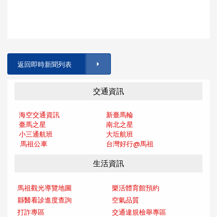
返回即時新聞列表
交通資訊
海空交通資訊
新臺馬輪
臺馬之星
南北之星
小三通航班
大坵航班
馬祖公車
台灣好行@馬
祖
生活資訊
馬祖觀光導覽地圖
樂活體育館預約
縣醫看診進度查詢
空氣品質
打詐專區
交通違規檢舉專區