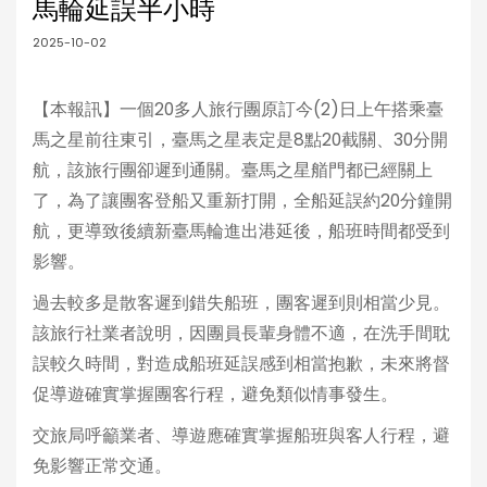
馬輪延誤半小時
2025-10-02
【本報訊】一個20多人旅行團原訂今(2)日上午搭乘臺
馬之星前往東引，臺馬之星表定是8點20截關、30分開
航，該旅行團卻遲到通關。臺馬之星艏門都已經關上
了，為了讓團客登船又重新打開，全船延誤約20分鐘開
航，更導致後續新臺馬輪進出港延後，船班時間都受到
影響。
過去較多是散客遲到錯失船班，團客遲到則相當少見。
該旅行社業者說明，因團員長輩身體不適，在洗手間耽
誤較久時間，對造成船班延誤感到相當抱歉，未來將督
促導遊確實掌握團客行程，避免類似情事發生。
交旅局呼籲業者、導遊應確實掌握船班與客人行程，避
免影響正常交通。