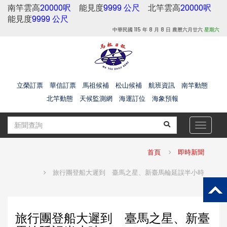
南竿雲高
20000呎
能見度
9999 公尺
北竿雲高
20000呎
能見度
9999 公尺
中華民國 115 年 8 月 8 日 農曆六月廿六
星期六
立榮訂票
華信訂票
馬祖候補
松山候補
航班資訊
南竿動態
北竿動態
天候監測網
海運訂位
海象預報
Toggle
navigat
首頁
即時新聞
旅行團登船大遲到 臺馬之星、新臺馬輪延誤半小時
旅行團登船大遲到 臺馬之星、新臺