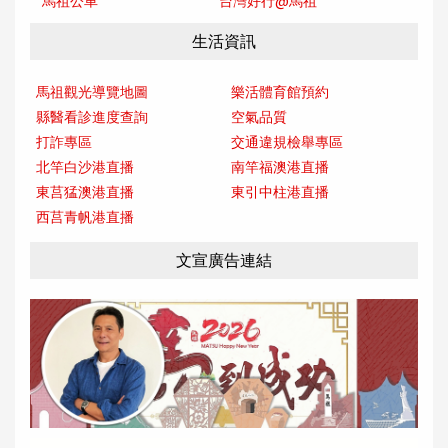
馬祖公車
台灣好行@馬
祖
生活資訊
馬祖觀光導覽地圖
樂活體育館預約
縣醫看診進度查詢
空氣品質
打詐專區
交通違規檢舉專區
北竿白沙港直播
南竿福澳港直播
東莒猛澳港直播
東引中柱港直播
西莒青帆港直播
文宣廣告連結