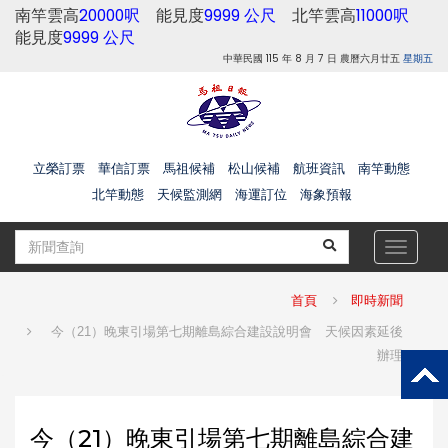
南竿雲高
20000呎
能見度
9999 公尺
北竿雲高
11000呎
能見度
9999 公尺
中華民國 115 年 8 月 7 日 農曆六月廿五
星期五
立榮訂票
華信訂票
馬祖候補
松山候補
航班資訊
南竿動態
北竿動態
天候監測網
海運訂位
海象預報
Toggle
navigat
首頁
即時新聞
今（21）晚東引場第七期離島綜合建設說明會 天候因素延後
辦理
今（21）晚東引場第七期離島綜合建