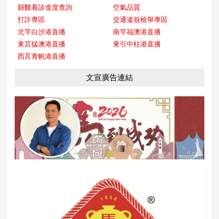
縣醫看診進度查詢
空氣品質
打詐專區
交通違規檢舉專區
北竿白沙港直播
南竿福澳港直播
東莒猛澳港直播
東引中柱港直播
西莒青帆港直播
文宣廣告連結