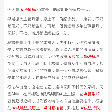
今天是
#張龍德
秘書長，縣政府服務最後一天。
早晨擴大主管月報，獻上了一份紀念品、一束花，不只
是儀式，不只是告別，而是一段長達卅多年公職歲月，
回顧、不捨、感恩都濃縮在這一刻。
秘書長是土生土長的馬祖人，少年時期，懷抱著司法
夢，立志成為一名檢察官。為了進入理想的法律系，即
使分數足以錄取日間部，他仍選擇
#東吳大學法律系
夜間部，白天工讀、晚上求學，學費及生活費自理，甚
至還貼補家用。他的故事，是一個不向現實低頭、堅持
夢想的年輕人，在艱辛中鍛造出的成熟與堅毅。
從法律出發，沒走進法庭，選擇回到了我們的家鄉。民
國81年，在馬祖戰地政務即將終止之際，被
#曹常順
縣長延攬返鄉，成為戰地轉型地方自治重要推手。從協
助
#戰地法規廢止
、
#財產接管
，到推動
#依法行政
、