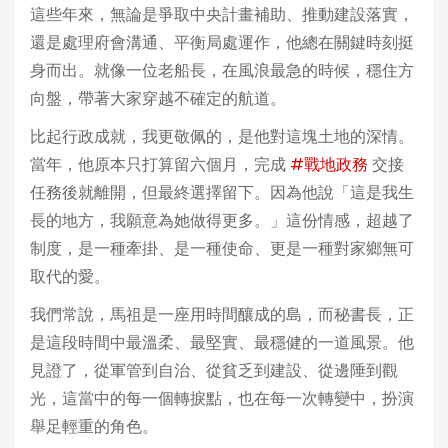
這些年來，無論是爭取中央計畫補助、推動建設落實，
還是處理府會溝通、平衡局處運作，他總在關鍵時刻挺
身而出。就像一位老船長，在風浪最急的時候，穩住方
向盤，帶著大家穿越不確定的航道。
比起行政成就，我更敬佩的，是他對這塊土地的深情。
當年，他原本只打算留六個月，完成
#戰地政務
交接
任務後就離開，但最終選擇留下。因為他說「這是我生
長的地方，我願意為她做得更多。」這份情感，超越了
制度，是一種牽掛、是一種使命、更是一種對家鄉無可
取代的愛。
我們常說，馬祖是一座用時間釀成的島，而秘書長，正
是這段時間中最溫柔、最堅實、最穩健的一道風景。他
見證了，從軍管到自治、從貧乏到建設、從邊陲到觀
光，這當中的每一個轉捩點，也在每一次轉變中，扮演
舉足輕重的角色。