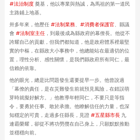
#法治制度
奠基，他以專業與熱誠，為馬祖的第一道民
主路鋪上地基。
卅多年來，他歷任
#法制業務
、
#消費者保護官
、縣議
會
#法制室主任
，到最後成為縣政府的幕僚長。他從不
誇耀自己的貢獻，但我們都知道，他是政府體系裡最堅
實的中樞，在縣政大小事務中，他總能站在最適切的位
置，理性分析、感性關懷，是我們縣政府所有同仁，最
信賴的依靠。
他的眼光，總是比問題發生還要提早一步。他曾說過
「幕僚的責任，是在災難發生前就預見風險，在錯誤萌
芽時就擬好解方。」他教導年輕同仁，不要只是等指
令，要勇於任事、敢於承擔。他瞭解信任的力量，也深
知穩定的可貴，走過多任縣長，見證
#五星縣市長
九
連霸榮耀，卻從不將功勞攬在自己身上，只願默默推動
並穩穩向前。