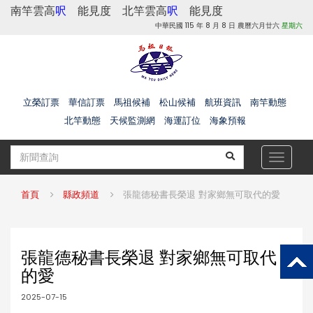
南竿雲高
呎
能見度
北竿雲高
呎
能見度
中華民國 115 年 8 月 8 日 農曆六月廿六
星期六
立榮訂票
華信訂票
馬祖候補
松山候補
航班資訊
南竿動態
北竿動態
天候監測網
海運訂位
海象預報
Toggle
navigat
首頁
縣政頻道
張龍德秘書長榮退 對家鄉無可取代的愛
張龍德秘書長榮退 對家鄉無可取代
的愛
2025-07-15