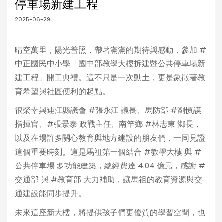
停車場新建工程
2025-06-29
晴空萬里，陽光普照，帶著滿滿的期待與感動，參加 #
中正國民中小學「國中部教學大樓拆建暨公共停車場新
建工程」開工典禮。這不只是一次動土，更是象徵著教
育希望與社區便利的起點。
很榮幸與連江縣議會 #張永江 議長、馬防部 #劉慎謨
指揮官、#張景泰 政戰主任、南竿鄉 #林志東 鄉長，
以及在場許多關心教育與地方建設的朋友們，一同見證
這個重要時刻。這是馬祖第一個結合 #教學大樓 與 #
公共停車場 多功能建築，總經費達 4.04 億元，感謝 #
交通部 與 #教育部 大力補助，讓馬祖的教育資源與交
通建設能同步提升。
未來這座新大樓，將提供孩子們更優質的學習空間，也