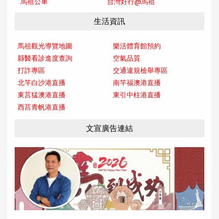
馬祖公車
台灣好行@馬
祖
生活資訊
馬祖觀光導覽地圖
樂活體育館預約
縣醫看診進度查詢
空氣品質
打詐專區
交通違規檢舉專區
北竿白沙港直播
南竿福澳港直播
東莒猛澳港直播
東引中柱港直播
西莒青帆港直播
文宣廣告連結