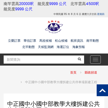
南竿雲高
20000呎
能見度
9999 公尺
北竿雲高
4500呎
能見度
9999 公尺
中華民國 115 年 8 月 6 日 農曆六月廿四
星期四
立榮訂票
華信訂票
馬祖候補
松山候補
航班資訊
南竿動態
北竿動態
天候監測網
海運訂位
海象預報
Toggle
navigat
首頁
縣政頻道
中正國中小國中部教學大樓拆建公共停車場新建工程
中正國中小國中部教學大樓拆建公共