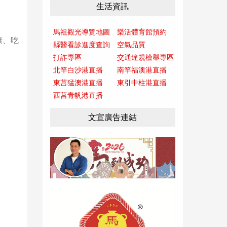
生活資訊
馬祖觀光導覽地圖
樂活體育館預約
康、吃
縣醫看診進度查詢
空氣品質
打詐專區
交通違規檢舉專區
北竿白沙港直播
南竿福澳港直播
東莒猛澳港直播
東引中柱港直播
西莒青帆港直播
文宣廣告連結