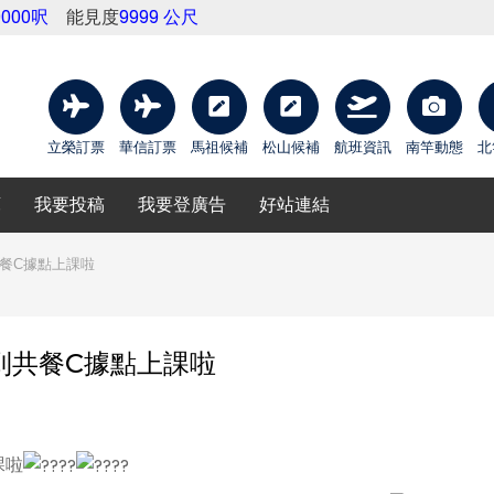
9000呎
能見度
9999 公尺
立榮訂票
華信訂票
馬祖候補
松山候補
航班資訊
南竿動態
北
庫
我要投稿
我要登廣告
好站連結
餐C據點上課啦
到共餐C據點上課啦
課啦