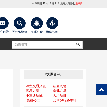
中華民國 115 年 8 月 9 日 農曆六月廿七
星期日
竿動態
天候監測網
海運訂位
海象預報
交通資訊
海空交通資訊
新臺馬輪
臺馬之星
南北之星
小三通航班
大坵航班
馬祖公車
台灣好行@馬
祖