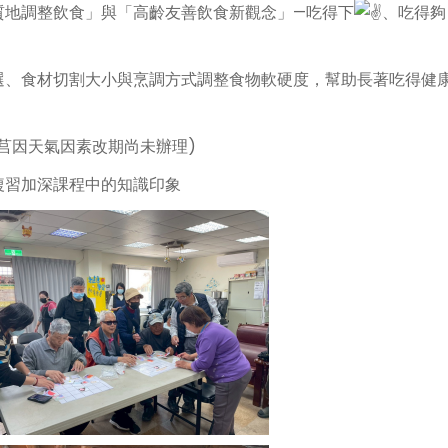
質地調整飲食」與「高齡友善飲食新觀念」—吃得下
、吃得夠
選、食材切割大小與烹調方式調整食物軟硬度，幫助長著吃得健
莒因天氣因素改期尚未辦理)
複習加深課程中的知識印象