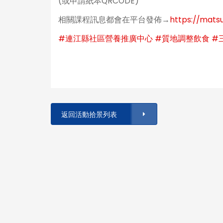
(或申請紙本QRCODE)
相關課程訊息都會在平台發佈→
https://mats
#連江縣社區營養推廣中心
#質地調整飲食
#
返回活動拾景列表