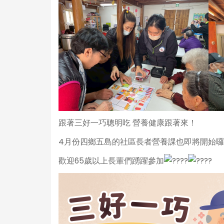
跟著三好一巧聰明吃 營養健康跟著來！
4月份四鄉五島的社區長者營養課也即將開始
歡迎65歲以上長輩們踴躍參加