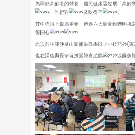
為照顧高齡者的營養，國民健康署發展「高齡
、吃得對
及吃得巧
。
其中吃得下最為重要，透過六大類食物聰明挑
得開心
此次前往津沙及山隴據點教學以上小技巧外(東
也在課後與長輩玩拼圖競賽遊戲
以圖像