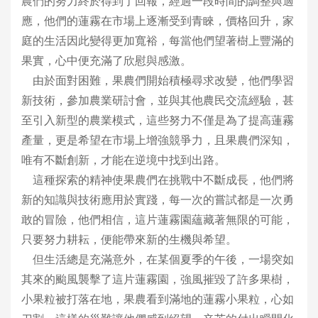
農們的努力終於得到了回報，經過一段時間的調整與適
應，他們的蓮霧在市場上逐漸受到青睞，價格回升，家
庭的生活因此變得更加寬裕，每當他們望著樹上豐滿的
果實，心中便充滿了欣慰與感激。
由於面對困難，果農們開始積極尋求改變，他們學習
新技術，參加農業研討會，並與其他農民交流經驗，甚
至引入新型的農業模式，這些努力不僅是為了提高蓮霧
產量，更是希望在市場上增強競爭力，且果農們深知，
唯有不斷創新，才能在逆境中找到出路。
這種探索的精神使果農們在挑戰中不斷成長，他們將
新的知識與技術應用於實踐，每一次的嘗試都是一次勇
敢的冒險，他們相信，這片蓮霧園蘊藏著無限的可能，
只要努力耕耘，便能帶來新的生機與希望。
但生活總是充滿意外，在某個夏季的午後，一場突如
其來的颱風襲擊了這片蓮霧園，強風摧毀了許多果樹，
小果粒被打落在地，果農看到滿地的蓮霧小果粒，心如