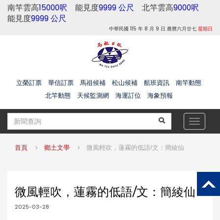
南竿雲高
15000呎
能見度
9999 公尺
北竿雲高
9000呎
能見度
9999 公尺
中華民國 115 年 8 月 9 日 農曆六月廿七
星期日
立榮訂票
華信訂票
馬祖候補
松山候補
航班資訊
南竿動態
北竿動態
天候監測網
海運訂位
海象預報
Toggle
navigat
首頁
鄉土文學
微風輕吹，蓮霧的低語/文：簡綾仙
微風輕吹，蓮霧的低語/文：簡綾仙
2025-03-28