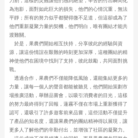
刀割，這樣的災難讓他們感到絕望，辛苦的付出瞬間化
為泡影，面對如此巨大的損失，他們的心情沉重，無法
平靜；所有的努力似乎都變得微不足道，但這卻成為了
他們重新凝聚力量的契機，他們明白，唯有團結才能共
渡難關。
於是，果農們開始相互扶持，分享彼此的經驗與資
源，讓這份情誼在艱難的時刻更加深厚，這種團結的精
神使他們在困境中找到了支持，彼此鼓勵，共同面對挑
戰。
透過合作，果農們不僅能降低風險，還能集結更多的
力量，讓每一個人的聲音都能被聽見，他們開始策劃市
場推廣活動，舉辦品嘗會，以吸引消費者的目光，這樣
的努力最終得到了回報，蓮霧不僅在市場上重新獲得了
認可，還吸引了許多遊客前來品嘗，這些活動不僅提升
了產品的知名度，還讓果農們的團結精神得以展現，讓
更多人了解他們的辛勤付出，並增強了社區的凝聚力。