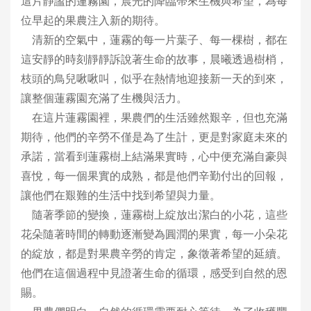
這片靜謐的蓮霧園，晨光的降臨帶來生機與希望，為每
位早起的果農注入新的期待。
清新的空氣中，蓮霧的每一片葉子、每一棵樹，都在
這安靜的時刻靜靜訴說著生命的故事，晨曦透過樹梢，
枝頭的鳥兒啾啾叫，似乎在熱情地迎接新一天的到來，
讓整個蓮霧園充滿了生機與活力。
在這片蓮霧園裡，果農們的生活雖然艱辛，但也充滿
期待，他們的辛勞不僅是為了生計，更是對家庭未來的
承諾，當看到蓮霧樹上結滿果實時，心中便充滿自豪與
喜悅，每一個果實的成熟，都是他們辛勤付出的回報，
讓他們在艱難的生活中找到希望與力量。
隨著季節的變換，蓮霧樹上綻放出潔白的小花，這些
花朵隨著時間的轉動逐漸變為圓潤的果實，每一小朵花
的綻放，都是對果農辛勞的肯定，象徵著希望的延續。
他們在這個過程中見證著生命的循環，感受到自然的恩
賜。