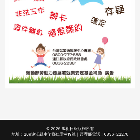
© 2026 馬祖日報版權所有
地址：209連江縣南竿鄉仁愛村19號｜經理部電話：0836-22276