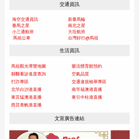
交通資訊
海空交通資訊
新臺馬輪
臺馬之星
南北之星
小三通航班
大坵航班
馬祖公車
台灣好行@馬
祖
生活資訊
馬祖觀光導覽地圖
樂活體育館預約
縣醫看診進度查詢
空氣品質
打詐專區
交通違規檢舉專區
北竿白沙港直播
南竿福澳港直播
東莒猛澳港直播
東引中柱港直播
西莒青帆港直播
文宣廣告連結