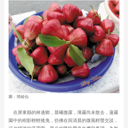
圖：簡綾仙
在屏東縣的林邊鄉，晨曦微露，薄霧尚未散去，蓮霧
園中的樹影輕輕搖曳，彷彿在與清晨的微風輕聲交談，